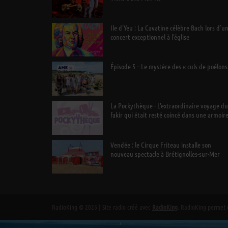
Ile d’Yeu : La Cavatine célèbre Bach lors d’u
concert exceptionnel à l’église
Épisode 5 – Le mystère des « culs de poêlons
La Pockythèque - L'extraordinaire voyage du
fakir qui était resté coincé dans une armoir
Ikea
Vendée : le Cirque Friteau installe son
nouveau spectacle à Brétignolles-sur-Mer
RadioKing © 2026 | Site radio créé avec
RadioKing
. RadioKing permet