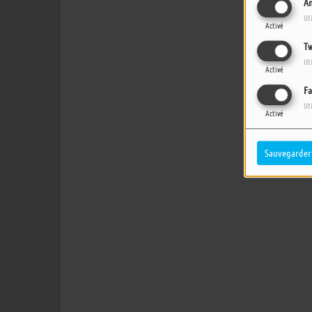
An
Ut
Activé
Tw
Ut
Activé
Fa
Ut
Activé
Sauvegarder