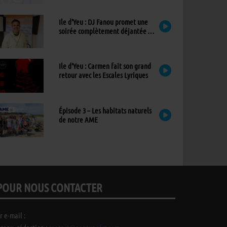
Ile d’Yeu : DJ Fanou promet une
soirée complètement déjantée à
Viens Dans Mon Île
Ile d’Yeu : Carmen fait son grand
retour avec les Escales Lyriques
Épisode 3 – Les habitats naturels
de notre AME
POUR NOUS CONTACTER
r e-mail :