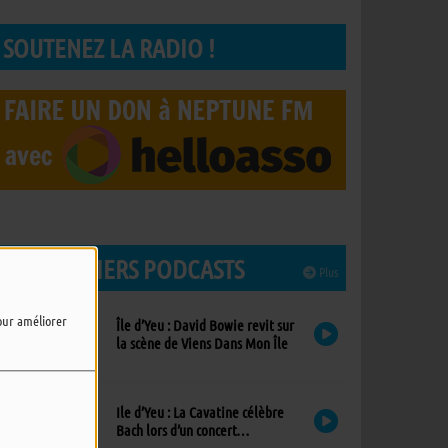
SOUTENEZ LA RADIO !
LES DERNIERS PODCASTS
Plus
pour améliorer
Île d’Yeu : David Bowie revit sur
la scène de Viens Dans Mon Île
Ile d’Yeu : La Cavatine célèbre
Bach lors d’un concert