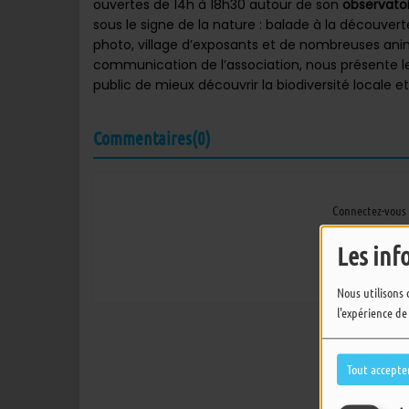
ouvertes de 14h à 18h30 autour de son
observatoi
sous le signe de la nature : balade à la découver
photo, village d’exposants et de nombreuses anim
communication de l’association, nous présente 
public de mieux découvrir la biodiversité locale e
Commentaires(0)
Connectez-vous 
SE
Les inf
Nous utilisons 
l'expérience de
Tout accepte