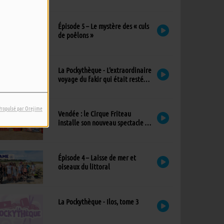
exceptionnel à l’église
Épisode 5 – Le mystère des « culs
de poêlons »
La Pockythèque - L'extraordinaire
voyage du fakir qui était resté
coincé dans une armoire Ikea
Propulsé par Orejime
Vendée : le Cirque Friteau
installe son nouveau spectacle à
Brétignolles-sur-Mer
Épisode 4 – Laisse de mer et
oiseaux du littoral
La Pockythèque - Ilos, tome 3