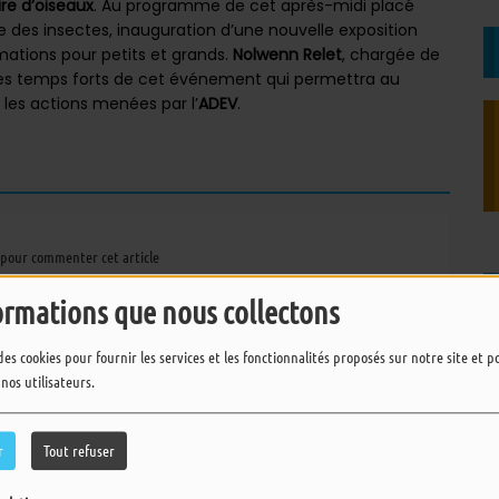
re d’oiseaux
. Au programme de cet après-midi placé
te des insectes, inauguration d’une nouvelle exposition
ations pour petits et grands.
Nolwenn Relet
, chargée de
les temps forts de cet événement qui permettra au
t les actions menées par l’
ADEV
.
pour commenter cet article
 CONNECTER
ormations que nous collectons
des cookies pour fournir les services et les fonctionnalités proposés sur notre site et 
 nos utilisateurs.
r
Tout refuser