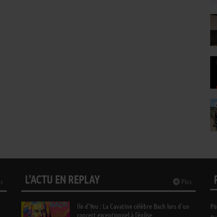
L'ACTU EN REPLAY
s
Plus
Ile d’Yeu : La Cavatine célèbre Bach lors d’un
Pa
concert exceptionnel à l’église