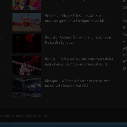
Bu
St
--
n
Vendée : le Cirque Friteau installe son
nouveau spectacle à Brétignolles-sur-Mer
Pa
Bu
St
 »
Ile d’Yeu : Carmen fait son grand retour avec
--
les Escales Lyriques
Ad
Fo
Ile d’Yeu : Jazz à Yeu revient pour trois soirées
BP
e
musicales au Casino, avec un nouvel invité !
85
Musique : La Phaze prépare son retour avec
un nouvel album en mai 2027
 de
créer sa propre radio
facilement.