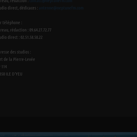
reau, rédaction :
contact@neptunefm.com
udio direct, dédicaces :
antenne@neptunefm.com
r téléphone :
reau, rédaction : 09.64.27.72.77
udio direct : 02.51.58.58.22
resse des studios :
rt de la Pierre-Levée
 114
350 ILE D'YEU