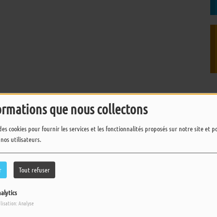
ormations que nous collectons
des cookies pour fournir les services et les fonctionnalités proposés sur notre site et 
 nos utilisateurs.
IL Y A 1 JOUR
Ile d’Yeu : Carmen fait son
grand retour avec les
r
Tout refuser
Escales Lyriques
alytics
IL Y A 3 JOURS
ilisation: Analyse
Musique : La Phaze