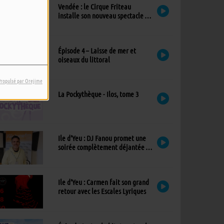
Vendée : le Cirque Friteau
installe son nouveau spectacle à
Brétignolles-sur-Mer
Épisode 4 – Laisse de mer et
oiseaux du littoral
Propulsé par Orejime
La Pockythèque - Ilos, tome 3
Ile d’Yeu : DJ Fanou promet une
soirée complètement déjantée à
Viens Dans Mon Île
Ile d’Yeu : Carmen fait son grand
retour avec les Escales Lyriques