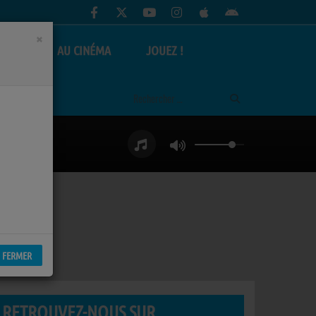
×
AS
AU CINÉMA
JOUEZ !
FERMER
RETROUVEZ-NOUS SUR