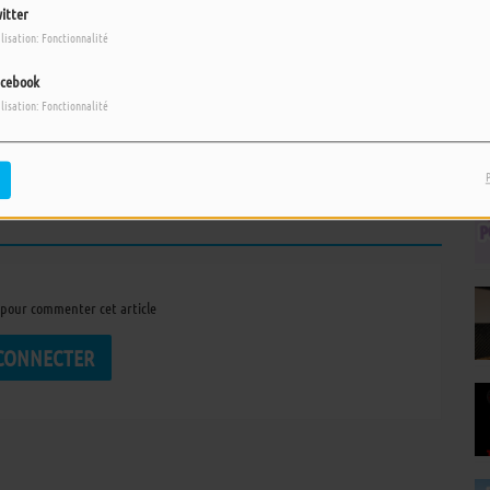
prépare son retour avec
itter
un nouvel album en mai
ilisation: Fonctionnalité
2027
IL Y A 1 SEMAINE
cebook
Ile d’Yeu : Valentine
ilisation: Fonctionnalité
Boudaud plonge la science
dans l’univers de la dark
academia
pour commenter cet article
 CONNECTER