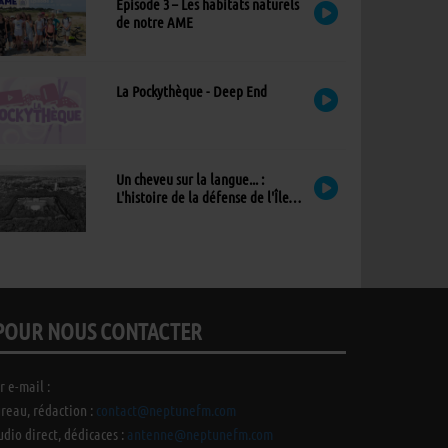
Épisode 3 – Les habitats naturels
de notre AME
La Pockythèque - Deep End
Un cheveu sur la langue... :
L'histoire de la défense de l'Île
d'Yeu
POUR NOUS CONTACTER
r e-mail :
reau, rédaction :
contact@neptunefm.com
udio direct, dédicaces :
antenne@neptunefm.com