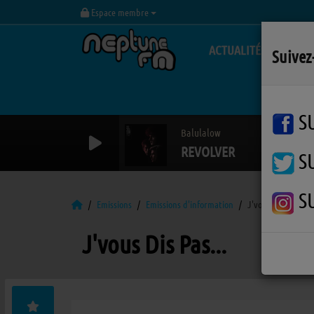
Espace membre
ACTUALITÉS
Suivez
S
Balulalow
REVOLVER
S
S
Emissions
Emissions d'information
J'vous Dis Pas...
J'vous Dis Pas...