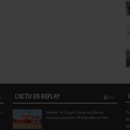
L'ACTU EN REPLAY
s
Plus
 »
Vendée : le Cirque Friteau installe son
Pa
nouveau spectacle à Brétignolles-sur-Mer
Bu
St