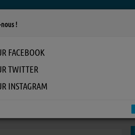
LA RADIO
MUSIQUE
EN REPLAY
MÉDI
-nous !
UR FACEBOOK
UR TWITTER
UR INSTAGRAM