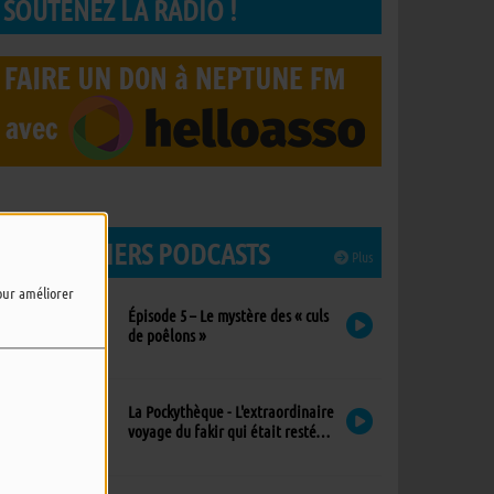
SOUTENEZ LA RADIO !
LES DERNIERS PODCASTS
Plus
pour améliorer
Épisode 5 – Le mystère des « culs
de poêlons »
La Pockythèque - L'extraordinaire
voyage du fakir qui était resté
coincé dans une armoire Ikea