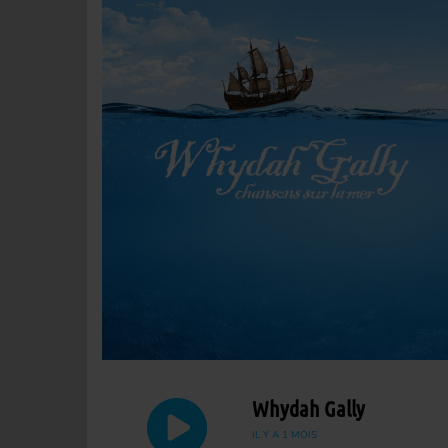
Whydah Gally
IL Y A 1 MOIS