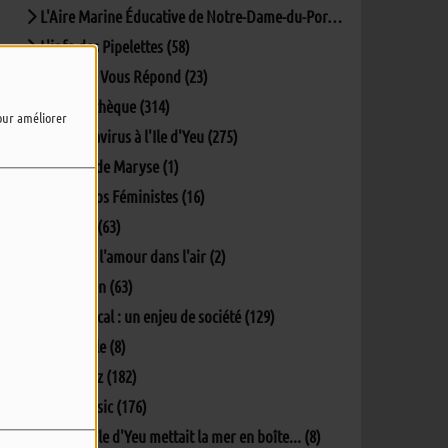
L'Aire Marine Éducative de Notre-Dame-du-Port (4)
L'info des Pipelettes (58)
La Mairie Vous Répond (23)
La Pockythèque (314)
pour améliorer
Le coronavirus à l'Ile d'Yeu (275)
Lectures de Maryse (1)
Les Ec(h)os Féministes (16)
Matinale (63)
Oh y'a de l'amour dans l'air (2)
Parlons-en (63)
Penser local : un enjeu de société (129)
Percept'île (8)
Phil's Jazz (182)
Phil's Music (176)
Quand L'île d'Yeu mettait la mer en boîte... (8)