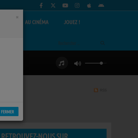
×
AS
AU CINÉMA
JOUEZ !
RSS
FERMER
RETROUVEZ-NOUS SUR