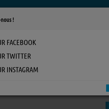
LA RADIO
MUSIQUE
EN REPLAY
MÉDI
-nous !
UR FACEBOOK
UR TWITTER
UR INSTAGRAM