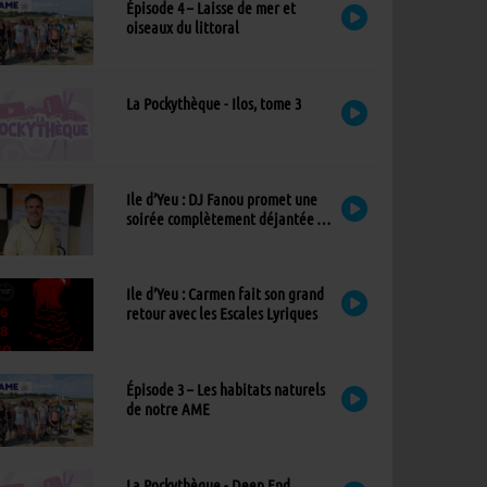
Épisode 4 – Laisse de mer et
oiseaux du littoral
La Pockythèque - Ilos, tome 3
Ile d’Yeu : DJ Fanou promet une
soirée complètement déjantée à
Viens Dans Mon Île
Ile d’Yeu : Carmen fait son grand
retour avec les Escales Lyriques
Épisode 3 – Les habitats naturels
de notre AME
La Pockythèque - Deep End