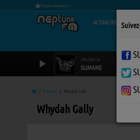
Espace membre
ACTUALITÉS
Suivez
S
J'en Suis La
SLIMANE
S
S
Podcasts
Whydah Gally
Whydah Gally