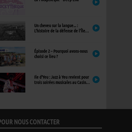
Un cheveu sur la langue... :
L'histoire de la défense de l'Île
d'Yeu
Épisode 2 – Pourquoi avons-nous
choisi ce lieu ?
Ile d’Yeu : Jazz à Yeu revient pour
trois soirées musicales au Casino,
avec un nouvel invité !
POUR NOUS CONTACTER