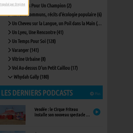
Propulsé par Orejime
Questions Pour Un Champion (2)
Terrains communs, récits d’écologie populaire (6)
Un Cheveu sur la Langue, un Poil dans la Main (167)
Un Lyeu, Une Rencontre (41)
Un Temps Pour Soi (128)
Varanger (141)
Vitrine Urbaine (8)
Vol Au-dessus D'un Petit Caillou (17)
Whydah Gally (180)
LES DERNIERS PODCASTS
Plus
Vendée : le Cirque Friteau
installe son nouveau spectacle à
Brétignolles-sur-Mer