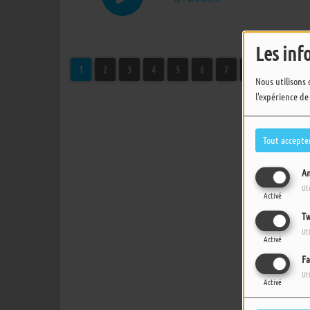
Les inf
1
2
3
4
5
6
7
8
9
10
Nous utilisons 
l'expérience de
Tout accepte
An
Ut
Activé
Tw
Ut
Activé
Fa
Ut
Activé