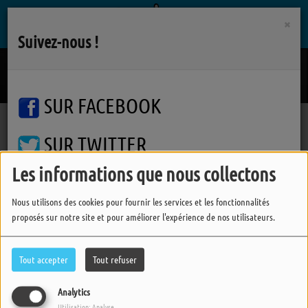
×
Suivez-nous !
Bad Day
R.E.M.
SUR FACEBOOK
SUR TWITTER
Pages
RSS
Les informations que nous collectons
Pages
SUR INSTAGRAM
Nous utilisons des cookies pour fournir les services et les fonctionnalités
proposés sur notre site et pour améliorer l'expérience de nos utilisateurs.
FERMER
Corrections du concours d'orthographe 2025
Tout accepter
Tout refuser
Analytics
Utilisation: Analyse