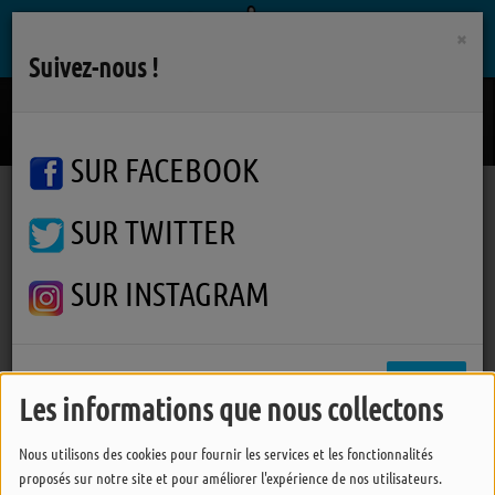
×
Suivez-nous !
I Can't Stop Thinking About You
STING
SUR FACEBOOK
SUR TWITTER
Podcasts
J'vous Dis Pas
Ile d'Yeu : Yvon Méron et son vibraphone avec Music à Yeu le 31 octobre 2025
Ile d'Yeu : Yvon Méron et son
SUR INSTAGRAM
vibraphone avec Music à Yeu
le 31 octobre 2025
FERMER
Les informations que nous collectons
Nous utilisons des cookies pour fournir les services et les fonctionnalités
proposés sur notre site et pour améliorer l'expérience de nos utilisateurs.