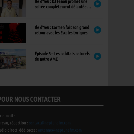
Ile d’Yeu : DJ Fanou promet une
soirée complètement déjantée à
Viens Dans Mon Île
Ile d’Yeu : Carmen fait son grand
retour avec les Escales Lyriques
Épisode 3 – Les habitats naturels
de notre AME
POUR NOUS CONTACTER
r e-mail :
reau, rédaction :
contact@neptunefm.com
udio direct, dédicaces :
antenne@neptunefm.com