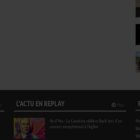
L'ACTU EN REPLAY
s
Plus
Ile d’Yeu : La Cavatine célèbre Bach lors d’un
Pa
concert exceptionnel à l’église
Bu
St