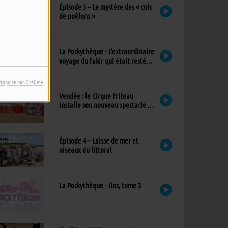
Épisode 5 – Le mystère des « culs
de poêlons »
La Pockythèque - L'extraordinaire
voyage du fakir qui était resté
coincé dans une armoire Ikea
Propulsé par Orejime
Vendée : le Cirque Friteau
installe son nouveau spectacle à
Brétignolles-sur-Mer
Épisode 4 – Laisse de mer et
oiseaux du littoral
La Pockythèque - Ilos, tome 3