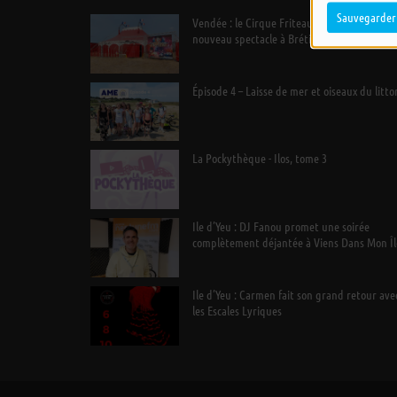
Sauvegarder
Vendée : le Cirque Friteau installe son
nouveau spectacle à Brétignolles-sur-Mer
Épisode 4 – Laisse de mer et oiseaux du litto
La Pockythèque - Ilos, tome 3
Ile d’Yeu : DJ Fanou promet une soirée
complètement déjantée à Viens Dans Mon Îl
Ile d’Yeu : Carmen fait son grand retour ave
les Escales Lyriques