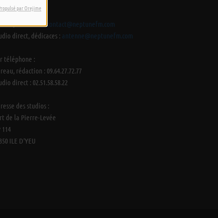
Propulsé par Orejime
r e-mail :
reau, rédaction :
contact@neptunefm.com
udio direct, dédicaces :
antenne@neptunefm.com
r téléphone :
reau, rédaction : 09.64.27.72.77
udio direct : 02.51.58.58.22
resse des studios :
rt de la Pierre-Levée
 114
350 ILE D'YEU