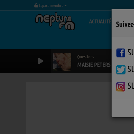
Espace membre
ACTUALITÉS
Suivez
S
Questions
MAISIE PETERS
S
S