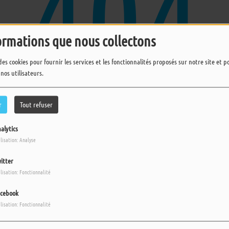
404
ormations que nous collectons
des cookies pour fournir les services et les fonctionnalités proposés sur notre site et 
 nos utilisateurs.
r
Tout refuser
alytics
ups, vous avez rencontré une erreu
ilisation: Analyse
Il semble que la page que vous recherchez n’existe plus.
itter
ilisation: Fonctionnalité
cebook
ilisation: Fonctionnalité
L'ACTU EN REPLAY
s
Plus