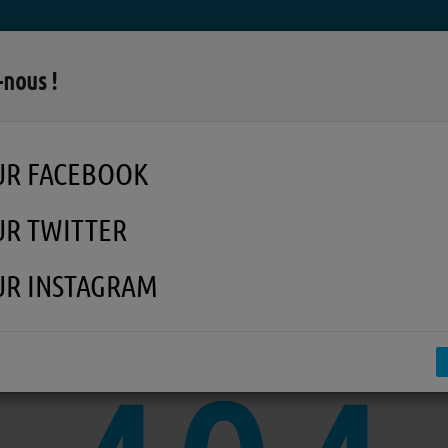
LA RADIO
MUSIQUE
EN REPLAY
MÉDI
-nous !
UR FACEBOOK
UR TWITTER
UR INSTAGRAM