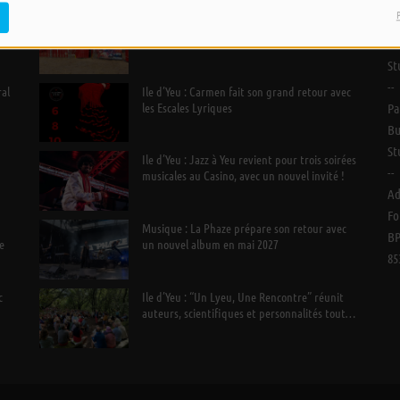
Vendée : le Cirque Friteau installe son
Pa
nouveau spectacle à Brétignolles-sur-Mer
Bu
St
--
ral
Ile d’Yeu : Carmen fait son grand retour avec
les Escales Lyriques
Pa
Bu
St
Ile d’Yeu : Jazz à Yeu revient pour trois soirées
--
musicales au Casino, avec un nouvel invité !
Ad
Fo
Musique : La Phaze prépare son retour avec
BP
e
un nouvel album en mai 2027
85
c
Ile d’Yeu : “Un Lyeu, Une Rencontre” réunit
auteurs, scientifiques et personnalités tout
l’été