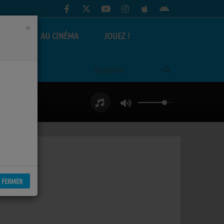
×
AS
AU CINÉMA
JOUEZ !
FERMER