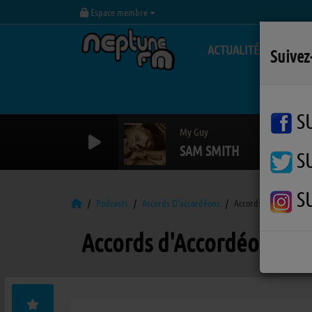
Espace membre
ACTUALITÉS
Suivez
S
My Guy
SAM SMITH
S
S
Podcasts
Accords D'accordéons
Accords d'Accordéons
Accords d'Accordéons