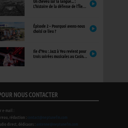
Un cheveu sur la langue... :
L'histoire de la défense de l'Île
d'Yeu
Épisode 2 – Pourquoi avons-nous
choisi ce lieu ?
Ile d’Yeu : Jazz à Yeu revient pour
trois soirées musicales au Casino,
avec un nouvel invité !
POUR NOUS CONTACTER
r e-mail :
reau, rédaction :
contact@neptunefm.com
udio direct, dédicaces :
antenne@neptunefm.com