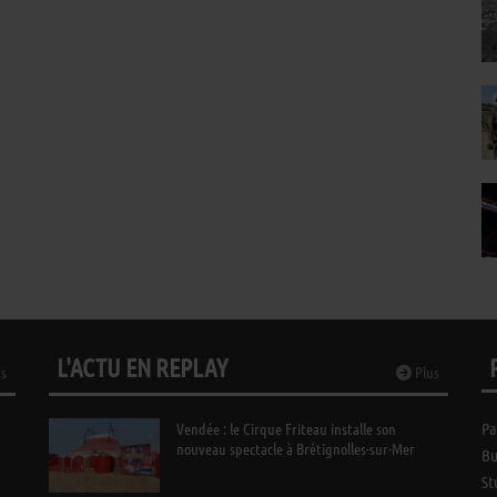
L'ACTU EN REPLAY
s
Plus
Vendée : le Cirque Friteau installe son
Pa
nouveau spectacle à Brétignolles-sur-Mer
Bu
St