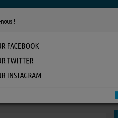
LA RADIO
MUSIQUE
EN REPLAY
MÉDI
-nous !
UR FACEBOOK
UR TWITTER
UR INSTAGRAM