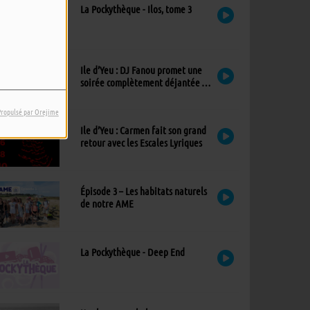
La Pockythèque - Ilos, tome 3
Ile d’Yeu : DJ Fanou promet une
soirée complètement déjantée à
Viens Dans Mon Île
Propulsé par Orejime
Ile d’Yeu : Carmen fait son grand
retour avec les Escales Lyriques
Épisode 3 – Les habitats naturels
de notre AME
La Pockythèque - Deep End