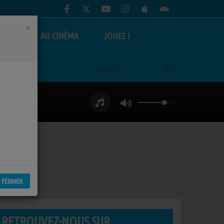
×
AS
AU CINÉMA
JOUEZ !
FERMER
RETROUVEZ-NOUS SUR