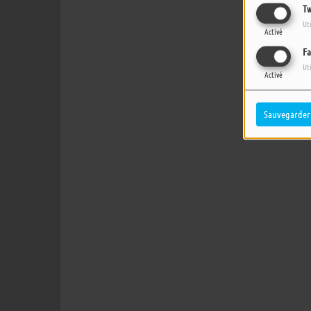
Tw
Ut
Activé
Fa
Ut
Activé
Sauvegarder