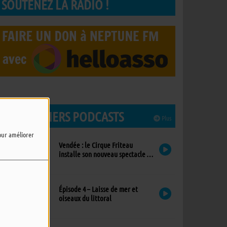
SOUTENEZ LA RADIO !
LES DERNIERS PODCASTS
Plus
pour améliorer
Vendée : le Cirque Friteau
installe son nouveau spectacle à
Brétignolles-sur-Mer
Épisode 4 – Laisse de mer et
oiseaux du littoral