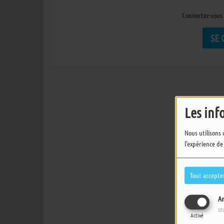
Connectez-vous 
SE
Les inf
Nous utilisons 
l'expérience de
Tout accepte
An
Ut
Activé