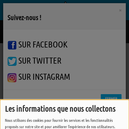
×
Suivez-nous !
La Belle Affaire
CORALIE CLEMENT
SUR FACEBOOK
SUR TWITTER
Podcasts
Actualité environnement, écologie
Ile d'Yeu : Quel est le rôle d'un protecteur de l'environnement ?
Ile d'Yeu : Quel est le rôle
SUR INSTAGRAM
d'un protecteur de
l'environnement ?
FERMER
Les informations que nous collectons
Nous utilisons des cookies pour fournir les services et les fonctionnalités
proposés sur notre site et pour améliorer l'expérience de nos utilisateurs.