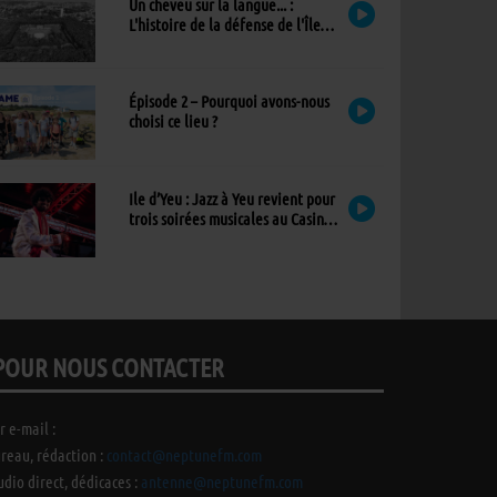
Un cheveu sur la langue... :
L'histoire de la défense de l'Île
d'Yeu
Épisode 2 – Pourquoi avons-nous
choisi ce lieu ?
Ile d’Yeu : Jazz à Yeu revient pour
trois soirées musicales au Casino,
avec un nouvel invité !
POUR NOUS CONTACTER
r e-mail :
reau, rédaction :
contact@neptunefm.com
udio direct, dédicaces :
antenne@neptunefm.com