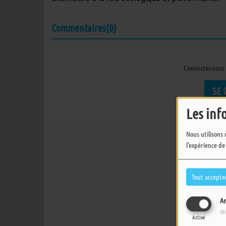
Commentaires(0)
Connectez-vous 
SE
Les inf
Nous utilisons 
l'expérience de
Tout accepte
An
Ut
Activé