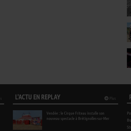
L'ACTU EN REPLAY
s
Plus
Vendée : le Cirque Friteau installe son
Pa
nouveau spectacle à Brétignolles-sur-Mer
Bu
St