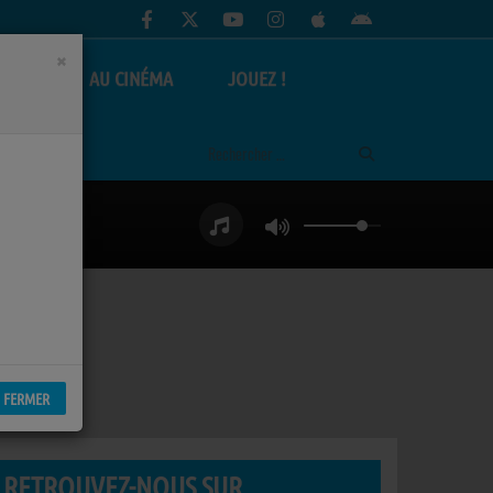
×
AS
AU CINÉMA
JOUEZ !
FERMER
RETROUVEZ-NOUS SUR