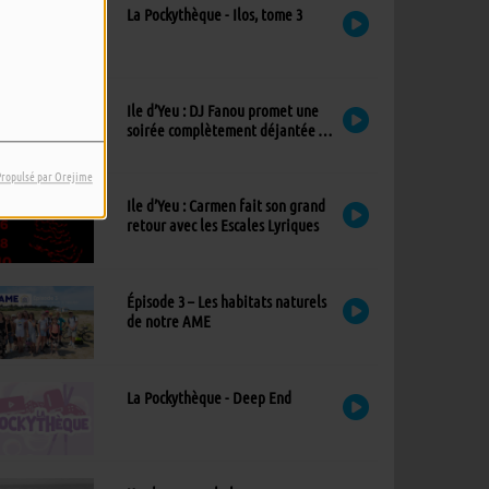
La Pockythèque - Ilos, tome 3
Ile d’Yeu : DJ Fanou promet une
soirée complètement déjantée à
Viens Dans Mon Île
Propulsé par Orejime
Ile d’Yeu : Carmen fait son grand
retour avec les Escales Lyriques
Épisode 3 – Les habitats naturels
de notre AME
La Pockythèque - Deep End