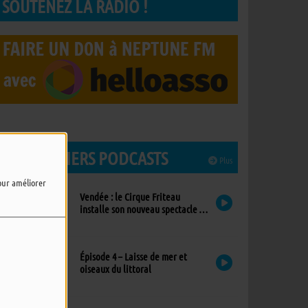
SOUTENEZ LA RADIO !
LES DERNIERS PODCASTS
Plus
pour améliorer
Vendée : le Cirque Friteau
installe son nouveau spectacle à
Brétignolles-sur-Mer
Épisode 4 – Laisse de mer et
oiseaux du littoral