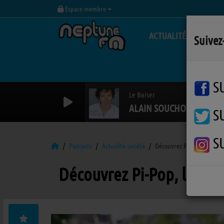
Espace membre
ACTUALITÉS
Suivez
S
Le Baiser
ALAIN SOUCHON
S
S
Podcasts
Actualité société
Découvrez Pi-Pop, le vélo é
Découvrez Pi-Pop, le vélo