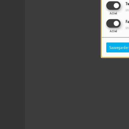
Tw
Ut
Activé
Fa
Ut
Activé
Sauvegarder