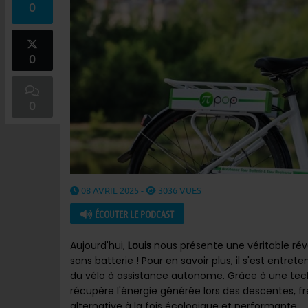
0
0
0
08 AVRIL 2025 -
3036 VUES
ÉCOUTER LE PODCAST
Aujourd'hui,
Louis
nous présente une véritable révo
sans batterie ! Pour en savoir plus, il s'est entre
du vélo à assistance autonome. Grâce à une tec
récupère l'énergie générée lors des descentes, fr
alternative à la fois écologique et performante.