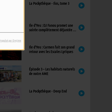
La Pockythèque - Ilos, tome 3
Ile d’Yeu : DJ Fanou promet une
soirée complètement déjantée à
Viens Dans Mon Île
Propulsé par Orejime
Ile d’Yeu : Carmen fait son grand
retour avec les Escales Lyriques
Épisode 3 – Les habitats naturels
de notre AME
La Pockythèque - Deep End