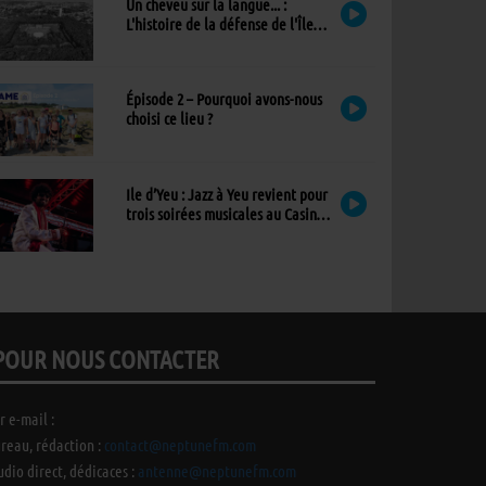
Un cheveu sur la langue... :
L'histoire de la défense de l'Île
d'Yeu
Épisode 2 – Pourquoi avons-nous
choisi ce lieu ?
Ile d’Yeu : Jazz à Yeu revient pour
trois soirées musicales au Casino,
avec un nouvel invité !
POUR NOUS CONTACTER
r e-mail :
reau, rédaction :
contact@neptunefm.com
udio direct, dédicaces :
antenne@neptunefm.com