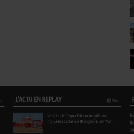
L'ACTU EN REPLAY
s
Plus
Vendée : le Cirque Friteau installe son
Pa
nouveau spectacle à Brétignolles-sur-Mer
Bu
St