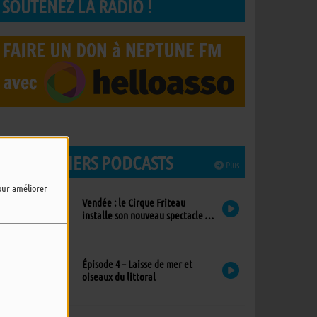
SOUTENEZ LA RADIO !
LES DERNIERS PODCASTS
Plus
pour améliorer
Vendée : le Cirque Friteau
installe son nouveau spectacle à
Brétignolles-sur-Mer
Épisode 4 – Laisse de mer et
oiseaux du littoral