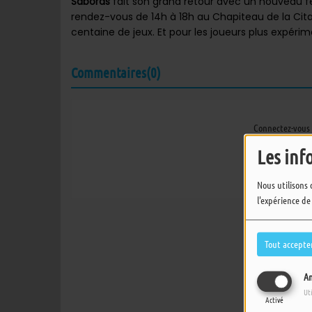
Sabords
fait son grand retour avec un nouveau fe
rendez-vous de 14h à 18h au Chapiteau de la Cita
centaine de jeux. Et pour les joueurs plus expéri
Commentaires(0)
Connectez-vous 
Les inf
SE
Nous utilisons 
l'expérience de
Tout accepte
An
Ut
Activé