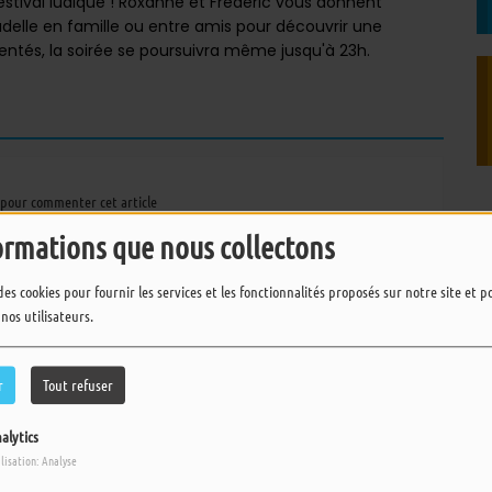
stival ludique ! Roxanne et Frédéric vous donnent
delle en famille ou entre amis pour découvrir une
mentés, la soirée se poursuivra même jusqu'à 23h.
pour commenter cet article
ormations que nous collectons
 CONNECTER
des cookies pour fournir les services et les fonctionnalités proposés sur notre site et 
 nos utilisateurs.
r
Tout refuser
alytics
ilisation: Analyse