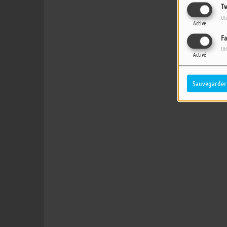
Tw
Ut
Activé
Fa
Ut
Activé
Sauvegarder