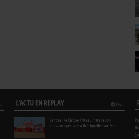
L'ACTU EN REPLAY
s
Plus
Vendée : le Cirque Friteau installe son
Pa
nouveau spectacle à Brétignolles-sur-Mer
Bu
St