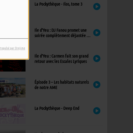
La Pockythèque - Ilos, tome 3
Ile d’Yeu : DJ Fanou promet une
soirée complètement déjantée à
Viens Dans Mon Île
Propulsé par Orejime
Ile d’Yeu : Carmen fait son grand
retour avec les Escales Lyriques
Épisode 3 – Les habitats naturels
de notre AME
La Pockythèque - Deep End