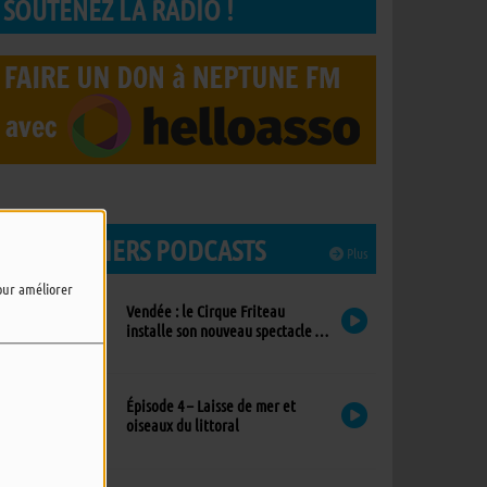
SOUTENEZ LA RADIO !
LES DERNIERS PODCASTS
Plus
pour améliorer
Vendée : le Cirque Friteau
installe son nouveau spectacle à
Brétignolles-sur-Mer
Épisode 4 – Laisse de mer et
oiseaux du littoral