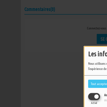
Commentaires(0)
Connectez-vous 
SE
Les inf
Nous utilisons 
l'expérience de
Tout accepte
An
Ut
Activé