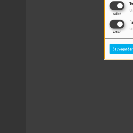
Tw
Ut
Activé
Fa
Ut
Activé
Sauvegarder