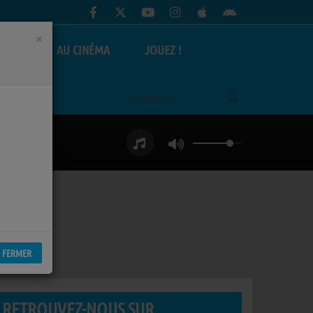
×
AS
AU CINÉMA
JOUEZ !
FERMER
RETROUVEZ-NOUS SUR