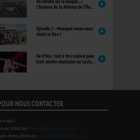
Un cheveu sur la langue... :
L'histoire de la défense de l'Île
d'Yeu
Épisode 2 – Pourquoi avons-nous
choisi ce lieu ?
Ile d’Yeu : Jazz à Yeu revient pour
trois soirées musicales au Casino,
avec un nouvel invité !
POUR NOUS CONTACTER
r e-mail :
reau, rédaction :
contact@neptunefm.com
udio direct, dédicaces :
antenne@neptunefm.com