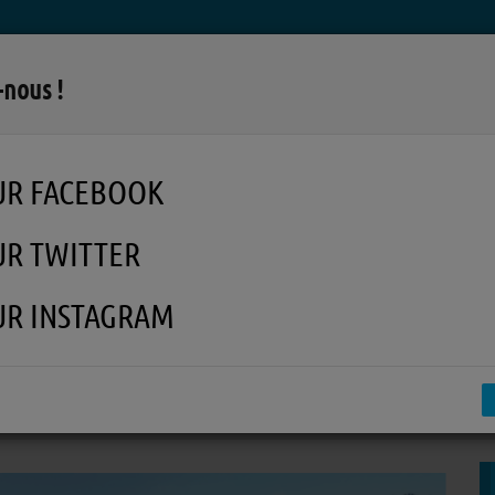
LA RADIO
MUSIQUE
EN REPLAY
MÉDI
-nous !
UR FACEBOOK
UR TWITTER
UR INSTAGRAM