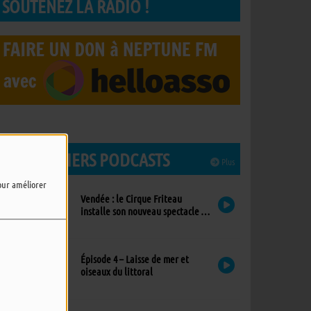
SOUTENEZ LA RADIO !
LES DERNIERS PODCASTS
Plus
pour améliorer
Vendée : le Cirque Friteau
installe son nouveau spectacle à
Brétignolles-sur-Mer
Épisode 4 – Laisse de mer et
oiseaux du littoral