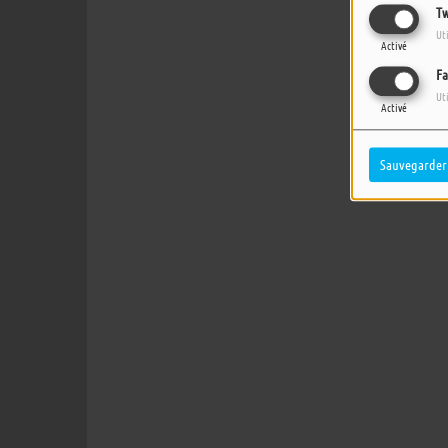
Tw
Ut
Activé
Fa
Ut
Activé
Sauvegarder