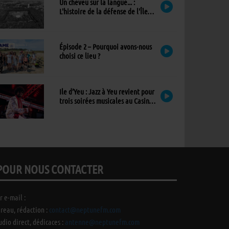
Un cheveu sur la langue... :
L'histoire de la défense de l'Île
d'Yeu
Épisode 2 – Pourquoi avons-nous
choisi ce lieu ?
Ile d’Yeu : Jazz à Yeu revient pour
trois soirées musicales au Casino,
avec un nouvel invité !
POUR NOUS CONTACTER
r e-mail :
reau, rédaction :
contact@neptunefm.com
udio direct, dédicaces :
antenne@neptunefm.com