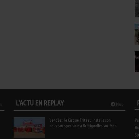
L'ACTU EN REPLAY
s
Plus
Vendée : le Cirque Friteau installe son
Pa
nouveau spectacle à Brétignolles-sur-Mer
Bu
St