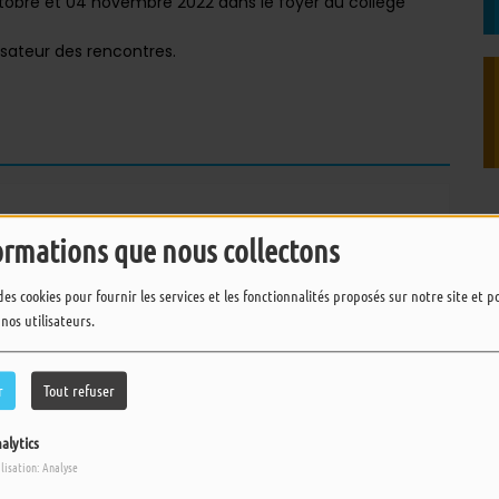
tobre et 04 novembre 2022 dans le foyer du collège
sateur des rencontres.
pour commenter cet article
ormations que nous collectons
 CONNECTER
des cookies pour fournir les services et les fonctionnalités proposés sur notre site et 
 nos utilisateurs.
r
Tout refuser
alytics
ilisation: Analyse