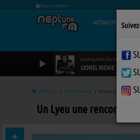
Espace membre
ACTUALITÉS
Suivez
S
Running With The Night
LIONEL RICHIE
S
S
Podcasts
Autres interviews
Un Lyeu une rencontre
Un Lyeu une rencontre