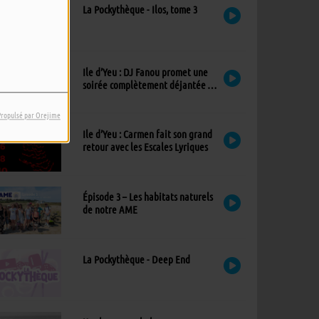
La Pockythèque - Ilos, tome 3
Ile d’Yeu : DJ Fanou promet une
soirée complètement déjantée à
Viens Dans Mon Île
Propulsé par Orejime
Ile d’Yeu : Carmen fait son grand
retour avec les Escales Lyriques
Épisode 3 – Les habitats naturels
de notre AME
La Pockythèque - Deep End