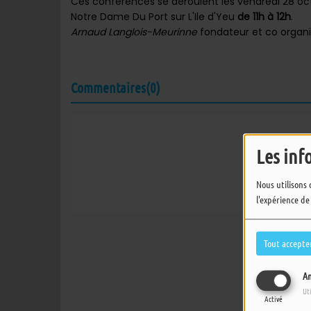
Ces conférences se déroulent les vendredi 28 oc
Notre Dame Du Port sur L'Ile d'Yeu
de 11h à 12h
.
Arnaud Langlois-Meurinne
fondateur et co organi
Commentaires(0)
Connectez-vous 
Les inf
SE
Nous utilisons 
l'expérience de
Tout accepte
An
Ut
Activé