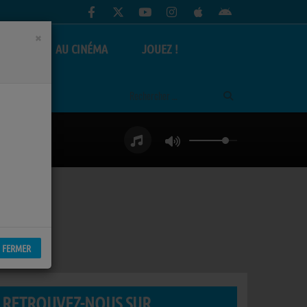
×
AS
AU CINÉMA
JOUEZ !
FERMER
RETROUVEZ-NOUS SUR