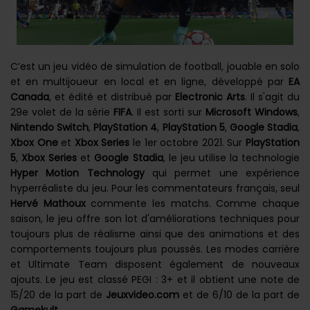
C’est un jeu vidéo de simulation de football, jouable en solo
et en multijoueur en local et en ligne, développé par
EA
Canada
, et édité et distribué par
Electronic Arts
. Il s'agit du
29e volet de la série
FIFA
. Il est sorti sur
Microsoft
Windows
,
Nintendo Switch
,
PlayStation 4
,
PlayStation 5
,
Google Stadia
,
Xbox One
et
Xbox Series
le 1er octobre 2021. Sur
PlayStation
5
,
Xbox Series
et
Google Stadia
, le jeu utilise la technologie
Hyper Motion Technology
qui permet une expérience
hyperréaliste du jeu. Pour les commentateurs français, seul
Hervé Mathoux
commente les matchs. Comme chaque
saison, le jeu offre son lot d'améliorations techniques pour
toujours plus de réalisme ainsi que des animations et des
comportements toujours plus poussés. Les modes carrière
et Ultimate Team disposent également de nouveaux
ajouts. Le jeu est classé PEGI : 3+ et il obtient une note de
15/20 de la part de
Jeuxvideo.com
et de 6/10 de la part de
Gamekult
.