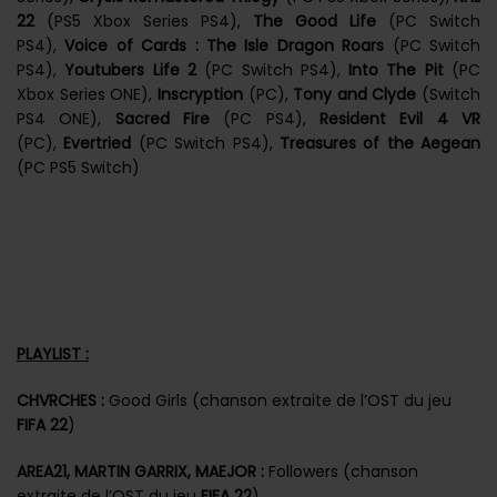
22
(PS5 Xbox Series PS4),
The Good Life
(PC Switch
PS4),
Voice of Cards : The Isle Dragon Roars
(PC Switch
PS4),
Youtubers Life 2
(PC Switch PS4),
Into The Pit
(PC
Xbox Series ONE),
Inscryption
(PC),
Tony and Clyde
(Switch
PS4 ONE),
Sacred Fire
(PC PS4),
Resident Evil 4 VR
(PC),
Evertried
(PC Switch PS4),
Treasures of the Aegean
(PC PS5 Switch)
PLAYLIST :
CHVRCHES :
Good Girls (chanson extraite de l’OST du jeu
FIFA 22
)
AREA21, MARTIN GARRIX, MAEJOR :
Followers (chanson
extraite de l’OST du jeu
FIFA 22
)