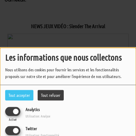
NEWS JEUX VIDÉO : Slender The Arrival
Les informations que nous collectons
Nous utilisons des cookies pour fournir les services et les fonctionnalités
proposés sur notre site et pour améliorer l'expérience de nos utilisateurs.
Tout accepter
Tout refuser
Analytics
Même des années après,
Slender
n’a pas encore dit son
Utilisation: Analyse
dernier mot. Il est aujourd’hui question de
Slender The
Activé
Arrival
, datant tout de même de 2013, qui a choisi de se
Twitter
proposer sur de nouvelles plateformes huit ans après son
Utilisation: Fonctionnalité