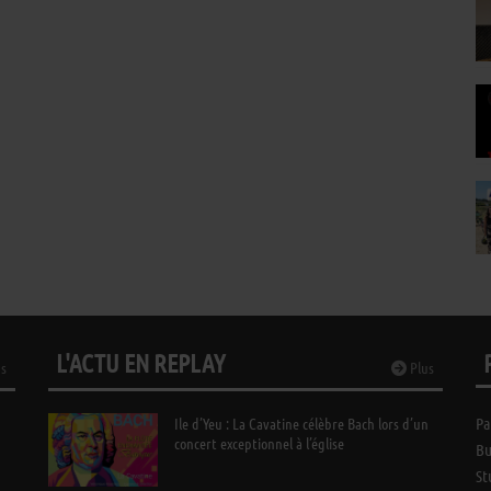
L'ACTU EN REPLAY
s
Plus
Ile d’Yeu : La Cavatine célèbre Bach lors d’un
Pa
concert exceptionnel à l’église
Bu
St