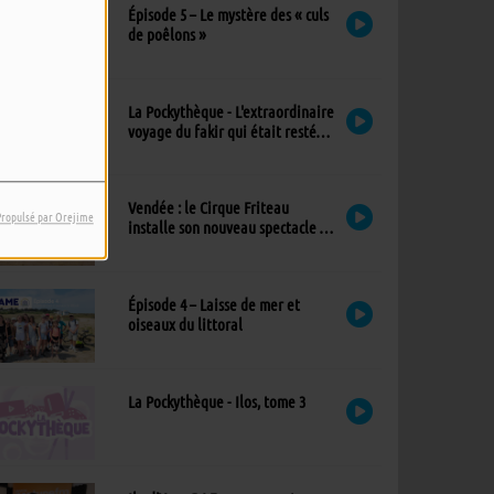
Épisode 5 – Le mystère des « culs
de poêlons »
La Pockythèque - L'extraordinaire
voyage du fakir qui était resté
coincé dans une armoire Ikea
Vendée : le Cirque Friteau
Propulsé par Orejime
installe son nouveau spectacle à
Brétignolles-sur-Mer
Épisode 4 – Laisse de mer et
oiseaux du littoral
La Pockythèque - Ilos, tome 3