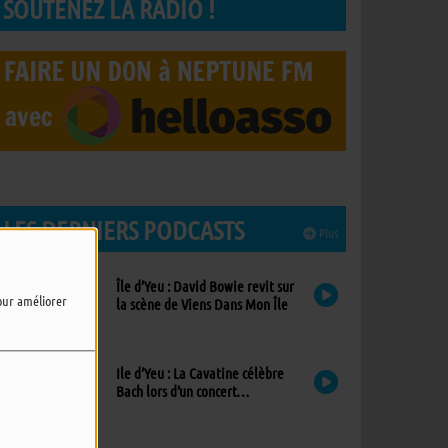
SOUTENEZ LA RADIO !
LES DERNIERS PODCASTS
Plus
Île d’Yeu : David Bowie revit sur
pour améliorer
la scène de Viens Dans Mon Île
Ile d’Yeu : La Cavatine célèbre
Bach lors d’un concert
exceptionnel à l’église