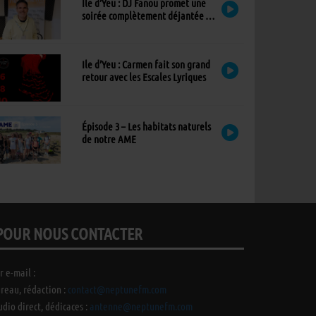
Ile d’Yeu : DJ Fanou promet une
soirée complètement déjantée à
Viens Dans Mon Île
Ile d’Yeu : Carmen fait son grand
retour avec les Escales Lyriques
Épisode 3 – Les habitats naturels
de notre AME
POUR NOUS CONTACTER
r e-mail :
reau, rédaction :
contact@neptunefm.com
udio direct, dédicaces :
antenne@neptunefm.com