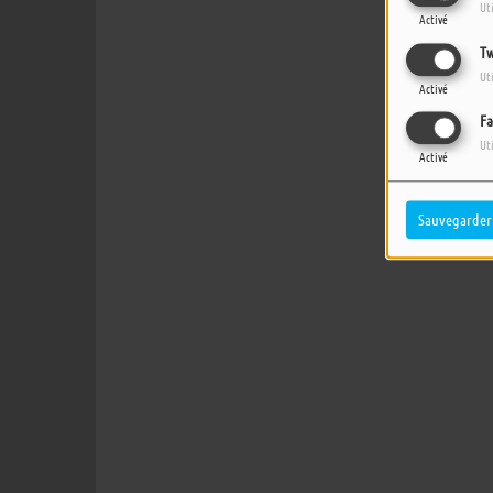
Ut
Activé
Tw
Ut
Activé
Fa
Ut
Activé
Sauvegarder