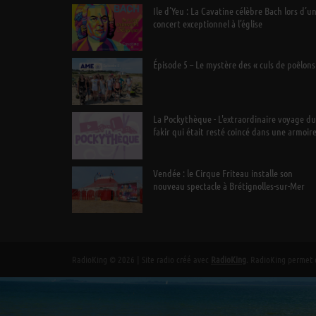
Ile d’Yeu : La Cavatine célèbre Bach lors d’u
concert exceptionnel à l’église
Épisode 5 – Le mystère des « culs de poêlons
La Pockythèque - L'extraordinaire voyage du
fakir qui était resté coincé dans une armoir
Ikea
Vendée : le Cirque Friteau installe son
nouveau spectacle à Brétignolles-sur-Mer
RadioKing © 2026 | Site radio créé avec
RadioKing
. RadioKing permet