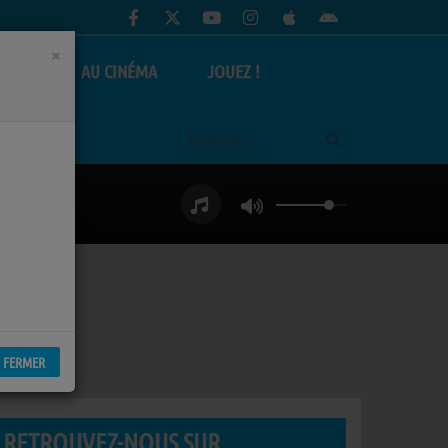
×
AS
AU CINÉMA
JOUEZ !
FERMER
RETROUVEZ-NOUS SUR