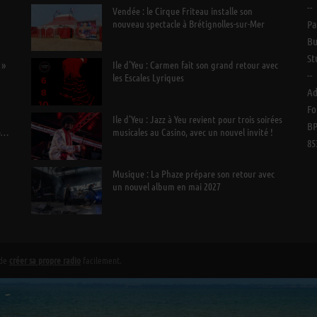
--
n
Vendée : le Cirque Friteau installe son
nouveau spectacle à Brétignolles-sur-Mer
Pa
Bu
St
 »
Ile d’Yeu : Carmen fait son grand retour avec
--
les Escales Lyriques
Ad
Fo
Ile d’Yeu : Jazz à Yeu revient pour trois soirées
BP
e
musicales au Casino, avec un nouvel invité !
85
Musique : La Phaze prépare son retour avec
un nouvel album en mai 2027
 de
créer sa propre radio
facilement.