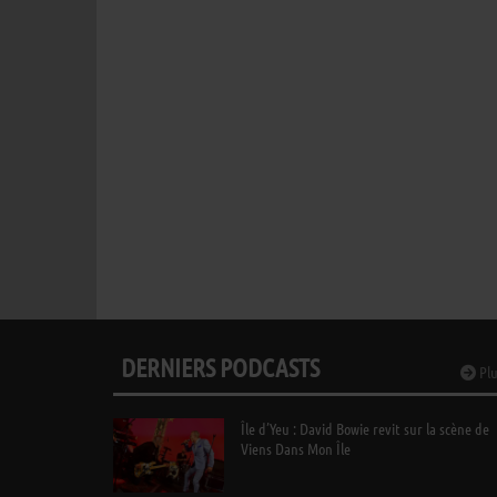
DERNIERS PODCASTS
Plu
Île d’Yeu : David Bowie revit sur la scène de
Viens Dans Mon Île