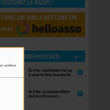
SOUTENEZ LA RADIO !
LES DERNIERS PODCASTS
Plus
pour améliorer
Île d’Yeu : David Bowie revit sur
la scène de Viens Dans Mon Île
Ile d’Yeu : La Cavatine célèbre
Bach lors d’un concert
exceptionnel à l’église