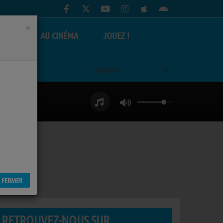
×
AS
AU CINÉMA
JOUEZ !
FERMER
RETROUVEZ-NOUS SUR