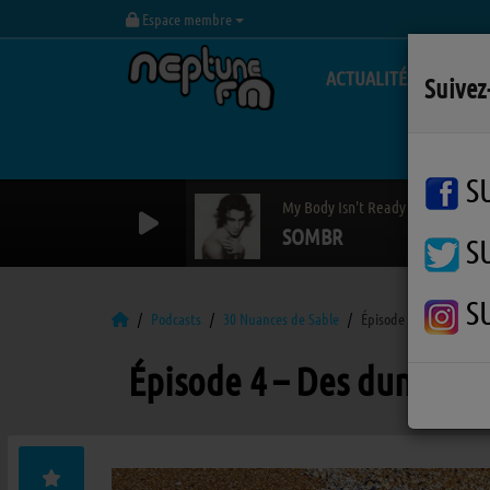
Espace membre
ACTUALITÉS
Suivez
S
My Body Isn't Ready
SOMBR
S
S
Podcasts
30 Nuances de Sable
Épisode 4 – Des dunes 
Épisode 4 – Des dunes so