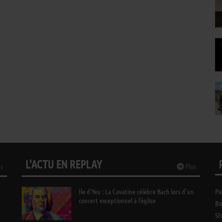
L'ACTU EN REPLAY
s
Plus
Ile d’Yeu : La Cavatine célèbre Bach lors d’un
Pa
concert exceptionnel à l’église
Bu
St