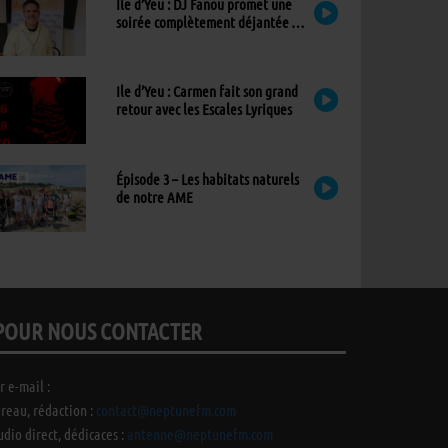
Ile d’Yeu : DJ Fanou promet une
soirée complètement déjantée à
Viens Dans Mon Île
Ile d’Yeu : Carmen fait son grand
retour avec les Escales Lyriques
Épisode 3 – Les habitats naturels
de notre AME
POUR NOUS CONTACTER
r e-mail :
reau, rédaction :
contact@neptunefm.com
udio direct, dédicaces :
antenne@neptunefm.com