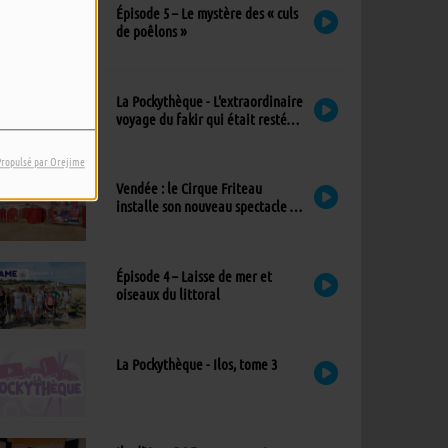
Épisode 5 – Le mystère des « culs
de poêlons »
La Pockythèque - L'extraordinaire
voyage du fakir qui était resté
coincé dans une armoire Ikea
Propulsé par Orejime
Vendée : le Cirque Friteau
installe son nouveau spectacle à
Brétignolles-sur-Mer
Épisode 4 – Laisse de mer et
oiseaux du littoral
La Pockythèque - Ilos, tome 3