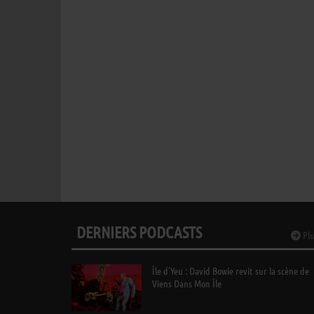
DERNIERS PODCASTS
Plu
Île d’Yeu : David Bowie revit sur la scène de
Viens Dans Mon Île