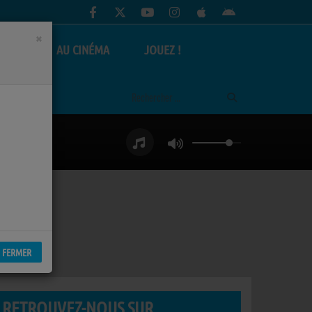
×
AS
AU CINÉMA
JOUEZ !
FERMER
RETROUVEZ-NOUS SUR