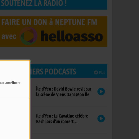
SOUTENEZ LA RADIO !
LES DERNIERS PODCASTS
Plus
pour améliorer
Île d’Yeu : David Bowie revit sur
la scène de Viens Dans Mon Île
Ile d’Yeu : La Cavatine célèbre
Bach lors d’un concert
exceptionnel à l’église