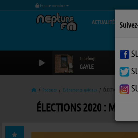
Espace membre
ACTUALITÉS
Suivez
S
Junebug!
GAYLE
S
S
Podcasts
Evènements spéciaux
ÉLECTIONS 2020 : M'
ÉLECTIONS 2020 : M'Yeu