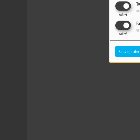
Tw
Ut
Activé
Fa
Ut
Activé
Sauvegarder