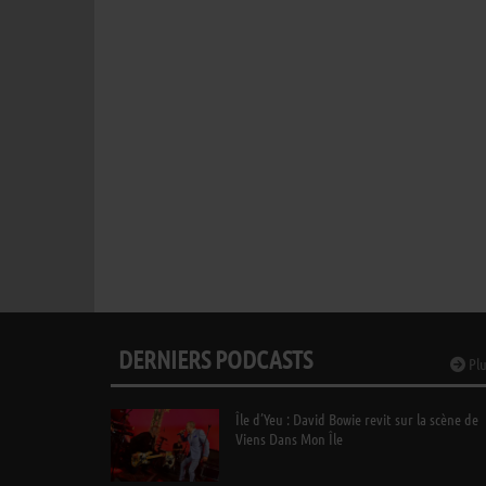
DERNIERS PODCASTS
Plu
Île d’Yeu : David Bowie revit sur la scène de
Viens Dans Mon Île