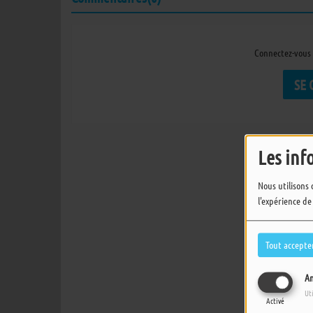
Connectez-vous 
SE
Les inf
Nous utilisons 
l'expérience de
Tout accepte
An
Ut
Activé