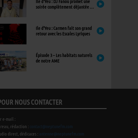
Ile d’Yeu : DJ Fanou promet une
soirée complètement déjantée à
Viens Dans Mon Île
Ile d’Yeu : Carmen fait son grand
retour avec les Escales Lyriques
Épisode 3 – Les habitats naturels
de notre AME
POUR NOUS CONTACTER
r e-mail :
reau, rédaction :
contact@neptunefm.com
udio direct, dédicaces :
antenne@neptunefm.com