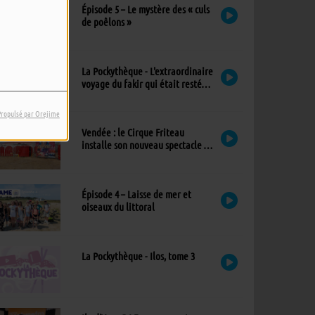
Épisode 5 – Le mystère des « culs
de poêlons »
La Pockythèque - L'extraordinaire
voyage du fakir qui était resté
coincé dans une armoire Ikea
Propulsé par Orejime
Vendée : le Cirque Friteau
installe son nouveau spectacle à
Brétignolles-sur-Mer
Épisode 4 – Laisse de mer et
oiseaux du littoral
La Pockythèque - Ilos, tome 3