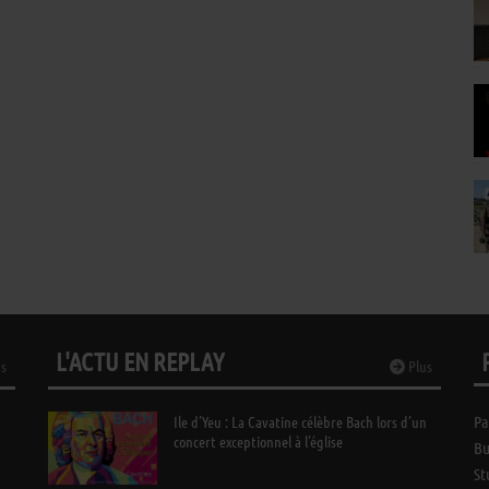
L'ACTU EN REPLAY
s
Plus
Ile d’Yeu : La Cavatine célèbre Bach lors d’un
Pa
concert exceptionnel à l’église
Bu
St