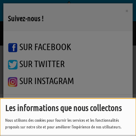
×
Suivez-nous !
Je Ne Suis Pas Un Heros
DANIEL BALAVOINE
SUR FACEBOOK
SUR TWITTER
Podcasts
Graine de Cristal
Amazonite
Amazonite
SUR INSTAGRAM
FERMER
Les informations que nous collectons
Nous utilisons des cookies pour fournir les services et les fonctionnalités
proposés sur notre site et pour améliorer l'expérience de nos utilisateurs.