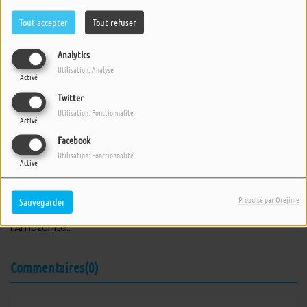
Tout accepter
Tout refuser
Analytics
Utilisation: Analyse
Activé
Twitter
Utilisation: Fonctionnalité
Activé
Facebook
Utilisation: Fonctionnalité
20 AOÛT 2023 -
2476 VUES
Activé
ÉCOUTER LE PODCAST
TÉLÉCHARGER LE PODCAST
Propulsé par Orejime
Sauvegarder
Une aventure en soi est proposée avec les énergies de
l'Amazonite..
Commentaires(0)