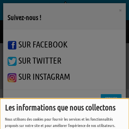
×
Suivez-nous !
Jealous Lover
ROLLING STONES
SUR FACEBOOK
SUR TWITTER
Podcasts
Graine de Cristal
Serpentine
Serpentine
SUR INSTAGRAM
FERMER
Les informations que nous collectons
Nous utilisons des cookies pour fournir les services et les fonctionnalités
proposés sur notre site et pour améliorer l'expérience de nos utilisateurs.