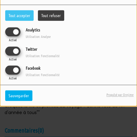
Tout accepter
Tout refuser
Analytics
Utilisation: Analyse
Activé
Twitter
Utilisation: Fonctionnalité
Activé
Facebook
25 DÉCEMBRE 2022 -
2509 VUES
Utilisation: Fonctionnalité
Activé
ÉCOUTER LE PODCAST
TÉLÉCHARGER LE PODCAST
N'ayez pas peur du serpent !
Propulsé par Orejime
Sauvegarder
Croquez la vie et profitez du voyage ! Bonne fête de fin
d'année à tous""
Commentaires(0)