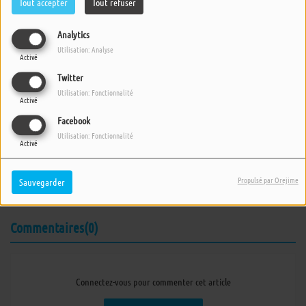
Tout accepter
Tout refuser
Analytics
Utilisation: Analyse
Activé
Twitter
Utilisation: Fonctionnalité
Activé
Facebook
07 MAI 2025 -
2034 VUES
Utilisation: Fonctionnalité
Activé
ÉCOUTER LE PODCAST
TÉLÉCHARGER LE PODCAST
Propulsé par Orejime
Sauvegarder
Emission du mercredi 7 mai 2025.
Commentaires(0)
Connectez-vous pour commenter cet article