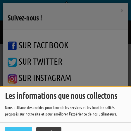
×
Suivez-nous !
J'irais Bien
BENJAMIN SIKSOU
SUR FACEBOOK
SUR TWITTER
Podcasts
L'info des Pipelettes
L'info Des Pipelettes
L'info Des Pipelettes
SUR INSTAGRAM
Les informations que nous collectons
FERMER
Nous utilisons des cookies pour fournir les services et les fonctionnalités
proposés sur notre site et pour améliorer l'expérience de nos utilisateurs.