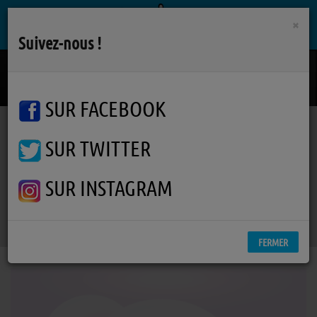
×
Suivez-nous !
Legends
KELSEA BALLERINI
SUR FACEBOOK
SUR TWITTER
Podcasts
La Pockythèque
La Pockythèque - Un petit boulot
La Pockythèque - Un petit
SUR INSTAGRAM
boulot
FERMER