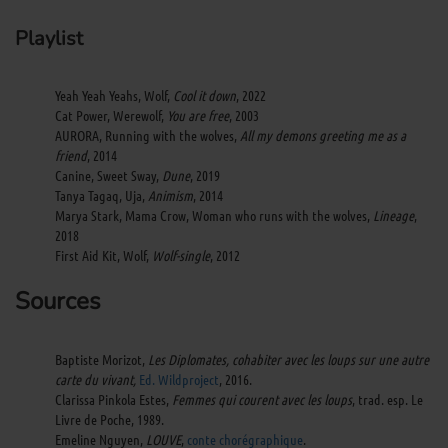
Playlist
Yeah Yeah Yeahs, Wolf,
Cool it down
, 2022
Cat Power, Werewolf,
You are free
, 2003
AURORA, Running with the wolves,
All my demons greeting me as a
friend
, 2014
Canine, Sweet Sway,
Dune
, 2019
Tanya Tagaq, Uja,
Animism
, 2014
Marya Stark, Mama Crow, Woman who runs with the wolves,
Lineage
,
2018
First Aid Kit, Wolf,
Wolf-single
, 2012
Sources
Baptiste Morizot,
Les Diplomates, cohabiter avec les loups sur une autre
carte du vivant,
Ed. Wildproject
, 2016.
Clarissa Pinkola Estes,
Femmes qui courent avec les loups
, trad. esp. Le
Livre de Poche, 1989.
Emeline Nguyen,
LOUVE
,
conte chorégraphique
.