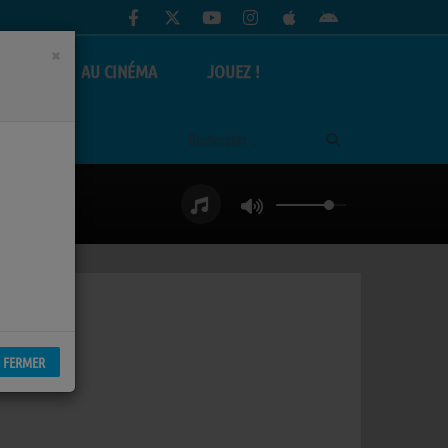
×
AS
AU CINÉMA
JOUEZ !
FERMER