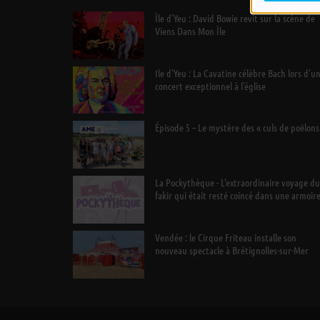
Île d’Yeu : David Bowie revit sur la scène de
Viens Dans Mon Île
Ile d’Yeu : La Cavatine célèbre Bach lors d’u
concert exceptionnel à l’église
Épisode 5 – Le mystère des « culs de poêlons
La Pockythèque - L'extraordinaire voyage du
fakir qui était resté coincé dans une armoir
Ikea
Vendée : le Cirque Friteau installe son
nouveau spectacle à Brétignolles-sur-Mer