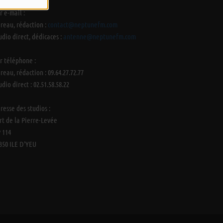
r e-mail :
reau, rédaction :
contact@neptunefm.com
udio direct, dédicaces :
antenne@neptunefm.com
r téléphone :
reau, rédaction : 09.64.27.72.77
udio direct : 02.51.58.58.22
resse des studios :
rt de la Pierre-Levée
 114
350 ILE D'YEU