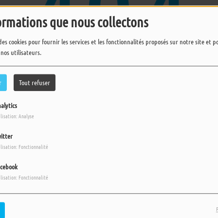
404
ormations que nous collectons
des cookies pour fournir les services et les fonctionnalités proposés sur notre site et 
 nos utilisateurs.
r
Tout refuser
alytics
ilisation: Analyse
ups, vous avez rencontré une erreu
itter
ilisation: Fonctionnalité
Il semble que la page que vous recherchez n’existe plus.
cebook
ilisation: Fonctionnalité
L'ACTU EN REPLAY
s
Plus