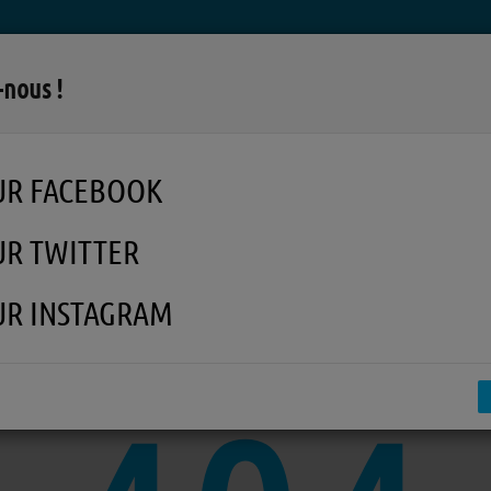
LA RADIO
MUSIQUE
EN REPLAY
MÉDI
-nous !
UR FACEBOOK
UR TWITTER
UR INSTAGRAM