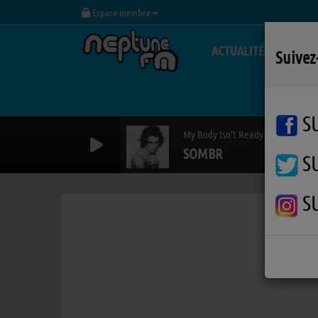
Espace membre
ACTUALITÉS
Suivez
S
My Body Isn't Ready
SOMBR
S
S