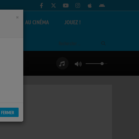
×
AS
AU CINÉMA
JOUEZ !
FERMER