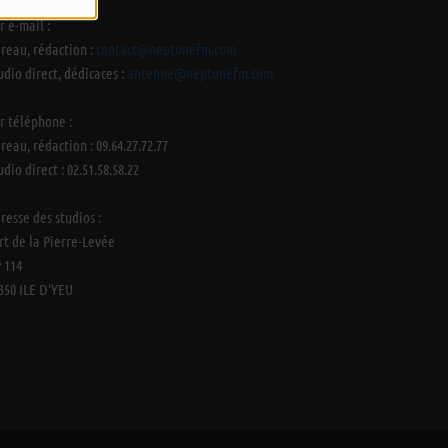
r e-mail :
reau, rédaction :
contact@neptunefm.com
udio direct, dédicaces :
antenne@neptunefm.com
r téléphone :
reau, rédaction : 09.64.27.72.77
udio direct : 02.51.58.58.22
resse des studios :
rt de la Pierre-Levée
 114
350 ILE D'YEU