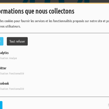
404
ormations que nous collectons
des cookies pour fournir les services et les fonctionnalités proposés sur notre site et 
 nos utilisateurs.
r
Tout refuser
alytics
ilisation: Analyse
ups, vous avez rencontré une erreu
itter
ilisation: Fonctionnalité
Il semble que la page que vous recherchez n’existe plus.
cebook
ilisation: Fonctionnalité
L'ACTU EN REPLAY
s
Plus