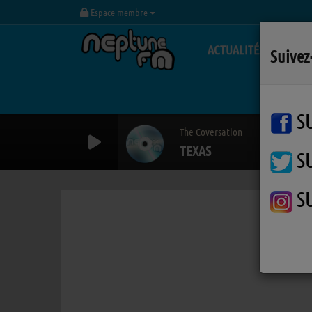
Espace membre
ACTUALITÉS
Suivez
S
The Coversation
TEXAS
S
S