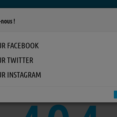
LA RADIO
MUSIQUE
EN REPLAY
MÉDI
-nous !
UR FACEBOOK
UR TWITTER
UR INSTAGRAM