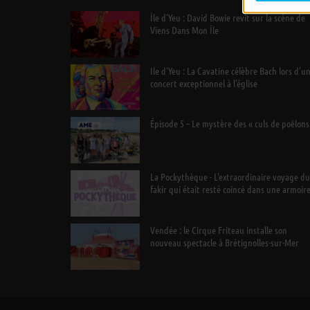
Île d’Yeu : David Bowie revit sur la scène de
Viens Dans Mon Île
Ile d’Yeu : La Cavatine célèbre Bach lors d’u
concert exceptionnel à l’église
Épisode 5 – Le mystère des « culs de poêlons
La Pockythèque - L'extraordinaire voyage du
fakir qui était resté coincé dans une armoir
Ikea
Vendée : le Cirque Friteau installe son
nouveau spectacle à Brétignolles-sur-Mer