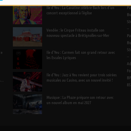
Ile d’Yeu : La Cavatine célèbre Bach lors d’un
Pa
concert exceptionnel à l’église
Bu
St
--
n
Vendée : le Cirque Friteau installe son
nouveau spectacle à Brétignolles-sur-Mer
Pa
Bu
St
 »
Ile d’Yeu : Carmen fait son grand retour avec
--
les Escales Lyriques
Ad
Fo
Ile d’Yeu : Jazz à Yeu revient pour trois soirées
BP
e
musicales au Casino, avec un nouvel invité !
85
Musique : La Phaze prépare son retour avec
un nouvel album en mai 2027