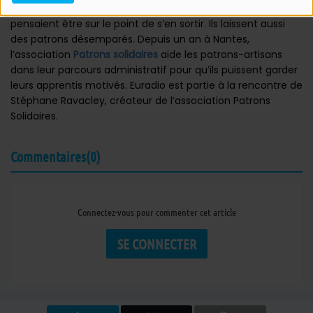
irrégulière et n’ont plus le droit de travailler, alors qu’ils
pensaient être sur le point de s’en sortir. Ils laissent aussi
des patrons désemparés. Depuis un an à Nantes,
l’association
Patrons solidaires
aide les patrons-artisans
dans leur parcours administratif pour qu’ils puissent garder
leurs apprentis motivés. Euradio est partie à la rencontre de
Stéphane Ravacley, créateur de l’association Patrons
Solidaires.
Commentaires(0)
Connectez-vous pour commenter cet article
SE CONNECTER