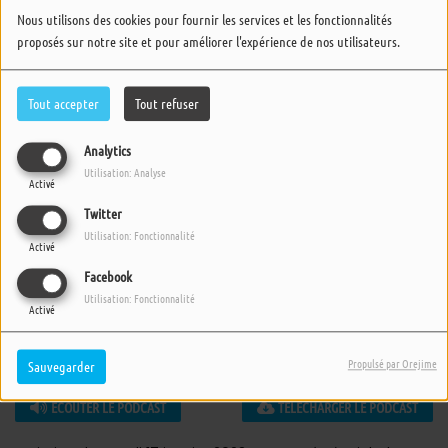
Nous utilisons des cookies pour fournir les services et les fonctionnalités
proposés sur notre site et pour améliorer l'expérience de nos utilisateurs.
Tout accepter
Tout refuser
Analytics
Utilisation: Analyse
Activé
Twitter
Utilisation: Fonctionnalité
Activé
Facebook
Utilisation: Fonctionnalité
Activé
Propulsé par Orejime
Sauvegarder
17 JANVIER 2023 -
2367 VUES
ÉCOUTER LE PODCAST
TÉLÉCHARGER LE PODCAST