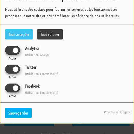
Nous utilisons des cookies pour fournir les services et les fonctionnalités
proposés sur notre site et pour améliorer l'expérience de nos utilisateurs.
Tout accepter
Tout refuser
Analytics
Utilisation: Analyse
Activé
Twitter
Utilisation: Fonctionnalité
Activé
Facebook
Utilisation: Fonctionnalité
Activé
25 JUILLET 2023 -
2028 VUES
Propulsé par Orejime
Sauvegarder
ÉCOUTER LE PODCAST
TÉLÉCHARGER LE PODCAST