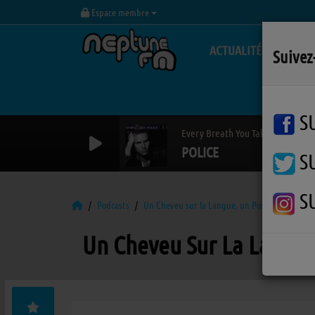
Espace membre
ACTUALITÉS
Suivez
S
Every Breath You Take
POLICE
S
S
Podcasts
Un Cheveu sur la Langue, un Poil dans la Mai
Un Cheveu Sur La Langue