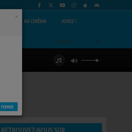
×
AS
AU CINÉMA
JOUEZ !
FERMER
RETROUVEZ-NOUS SUR