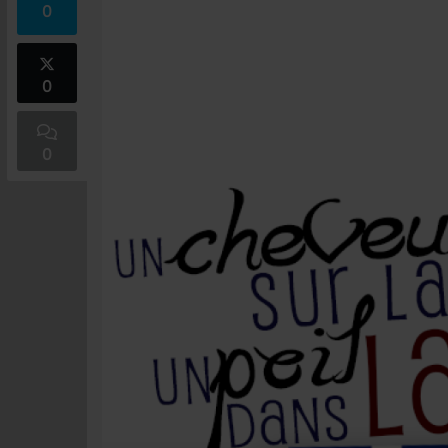
0
0
0