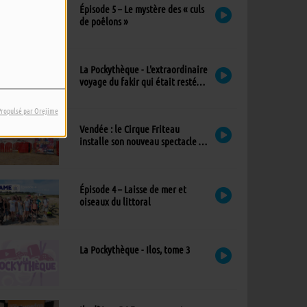
Épisode 5 – Le mystère des « culs
de poêlons »
La Pockythèque - L'extraordinaire
voyage du fakir qui était resté
coincé dans une armoire Ikea
Propulsé par Orejime
Vendée : le Cirque Friteau
installe son nouveau spectacle à
Brétignolles-sur-Mer
Épisode 4 – Laisse de mer et
oiseaux du littoral
La Pockythèque - Ilos, tome 3