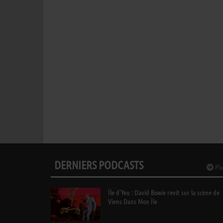
DERNIERS PODCASTS
Plu
Île d’Yeu : David Bowie revit sur la scène de
Viens Dans Mon Île