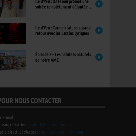
Ile d’Yeu : DJ Fanou promet une
soirée complètement déjantée à
Viens Dans Mon Île
Ile d’Yeu : Carmen fait son grand
retour avec les Escales Lyriques
Épisode 3 – Les habitats naturels
de notre AME
POUR NOUS CONTACTER
r e-mail :
reau, rédaction :
contact@neptunefm.com
udio direct, dédicaces :
antenne@neptunefm.com