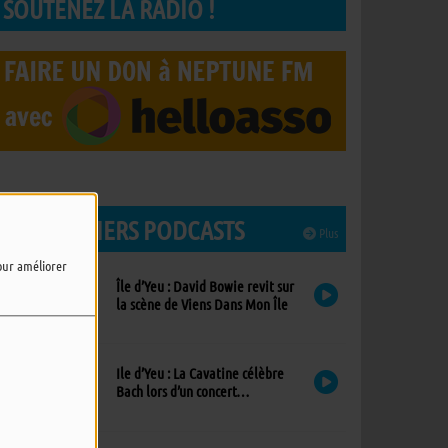
SOUTENEZ LA RADIO !
LES DERNIERS PODCASTS
Plus
pour améliorer
Île d’Yeu : David Bowie revit sur
la scène de Viens Dans Mon Île
Ile d’Yeu : La Cavatine célèbre
Bach lors d’un concert
exceptionnel à l’église