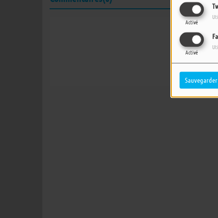
Tw
Ut
Activé
Fa
Connectez-vous 
Ut
Activé
SE
Sauvegarder