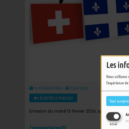
Les inf
Nous utilisons 
l'expérience de
13 FÉVRIER 2024 -
2326 VUES
ÉCOUTER LE PODCAST
Tout accepte
Emission du mardi 13 février 2024, spéciale reprise
An
Ut
Activé
Commentaires(0)