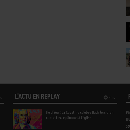
L'ACTU EN REPLAY
s
Plus
Ile d’Yeu : La Cavatine célèbre Bach lors d’un
Pa
concert exceptionnel à l’église
Bu
St