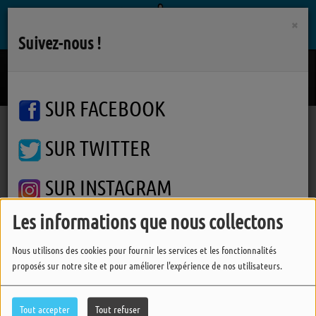
×
Suivez-nous !
Stupid Song
OLIVIA RODRIGO
SUR FACEBOOK
SUR TWITTER
Podcasts
Un Cheveu sur la Langue, un Poil dans la Main
Un Cheveu sur la Langue, Un Poil dans la Main
Un Cheveu sur la Langue, Un
SUR INSTAGRAM
Poil dans la Main
Les informations que nous collectons
FERMER
Nous utilisons des cookies pour fournir les services et les fonctionnalités
proposés sur notre site et pour améliorer l'expérience de nos utilisateurs.
Tout accepter
Tout refuser