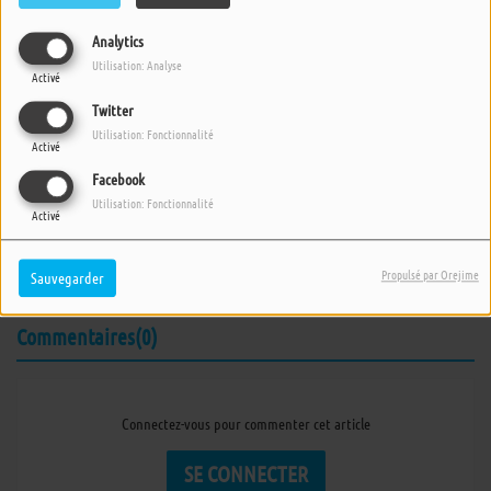
Analytics
Utilisation: Analyse
Activé
Twitter
Utilisation: Fonctionnalité
Activé
19 JUILLET 2022 -
3417 VUES
Facebook
ÉCOUTER LE PODCAST
TÉLÉCHARGER LE PODCAST
Utilisation: Fonctionnalité
Activé
Emission du mardi 19 juillet 2022, consacrée à Claude
Nougaro.
Propulsé par Orejime
Sauvegarder
Commentaires(0)
Connectez-vous pour commenter cet article
SE CONNECTER