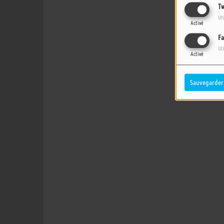
Tw
Ut
Activé
Fa
Ut
Activé
Sauvegarder