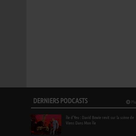
DERNIERS PODCASTS
Plu
Île d’Yeu : David Bowie revit sur la scène de
Viens Dans Mon Île