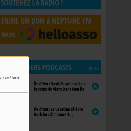
SOUTENEZ LA RADIO !
LES DERNIERS PODCASTS
Plus
pour améliorer
Île d’Yeu : David Bowie revit sur
la scène de Viens Dans Mon Île
Ile d’Yeu : La Cavatine célèbre
Bach lors d’un concert
exceptionnel à l’église