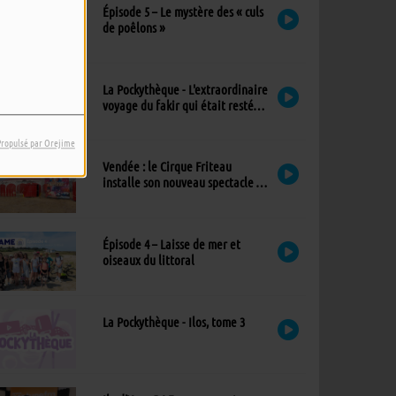
Épisode 5 – Le mystère des « culs
de poêlons »
La Pockythèque - L'extraordinaire
voyage du fakir qui était resté
coincé dans une armoire Ikea
Propulsé par Orejime
Vendée : le Cirque Friteau
installe son nouveau spectacle à
Brétignolles-sur-Mer
Épisode 4 – Laisse de mer et
oiseaux du littoral
La Pockythèque - Ilos, tome 3