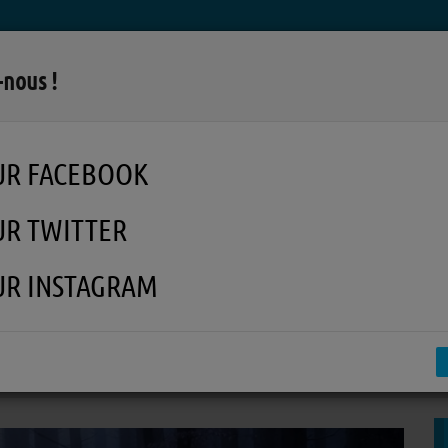
LA RADIO
MUSIQUE
EN REPLAY
MÉDI
-nous !
UR FACEBOOK
UR TWITTER
UR INSTAGRAM