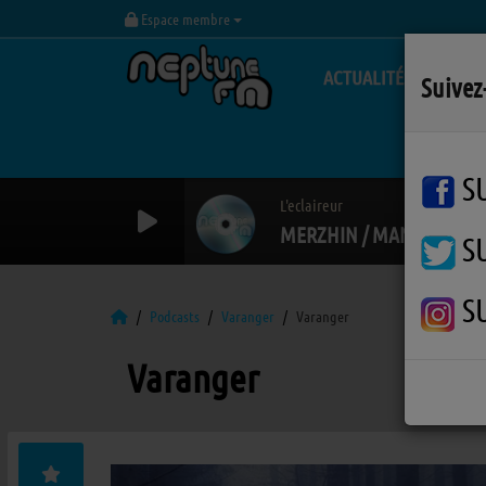
Espace membre
ACTUALITÉS
Suivez
S
L'eclaireur
MERZHIN / MANU
S
S
Podcasts
Varanger
Varanger
Varanger