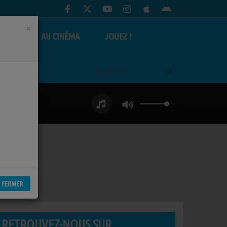
×
AS
AU CINÉMA
JOUEZ !
FERMER
RETROUVEZ-NOUS SUR