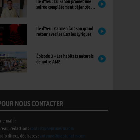
Ile d’Yeu : DJ Fanou promet une
soirée complètement déjantée à
Viens Dans Mon Île
Ile d’Yeu : Carmen fait son grand
retour avec les Escales Lyriques
Épisode 3 – Les habitats naturels
de notre AME
POUR NOUS CONTACTER
r e-mail :
reau, rédaction :
contact@neptunefm.com
udio direct, dédicaces :
antenne@neptunefm.com