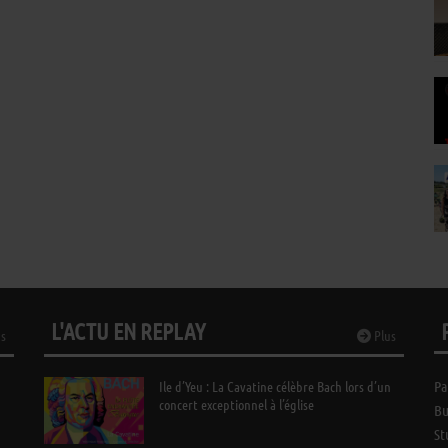
L'ACTU EN REPLAY
s
Plus
Ile d’Yeu : La Cavatine célèbre Bach lors d’un
Pa
concert exceptionnel à l’église
Bu
St