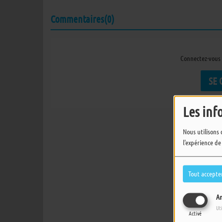
Commentaires(0)
Connectez-vous 
SE
Les inf
Nous utilisons 
l'expérience de
Tout accepte
An
Ut
Activé