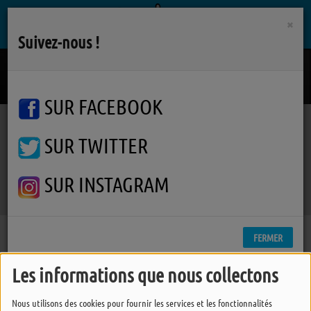
×
Suivez-nous !
Burnin' For You
BLUE OYSTER CULT
SUR FACEBOOK
SUR TWITTER
Podcasts
Varanger
Varanger
Varanger
SUR INSTAGRAM
FERMER
Les informations que nous collectons
Nous utilisons des cookies pour fournir les services et les fonctionnalités