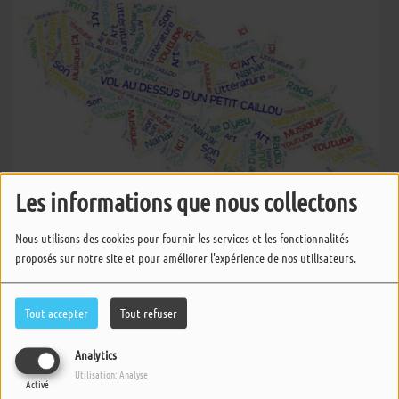
Les informations que nous collectons
Vol au-dessus d'un petit caillou
Nous utilisons des cookies pour fournir les services et les fonctionnalités
proposés sur notre site et pour améliorer l'expérience de nos utilisateurs.
Tout accepter
Tout refuser
Vol Au Dessus D'un Petit Caillou
Analytics
Utilisation: Analyse
Activé