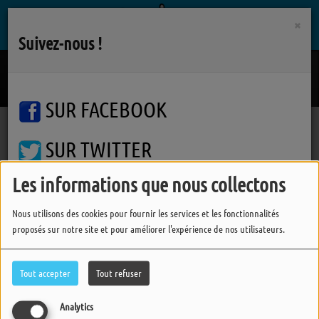
×
Suivez-nous !
What's Love Got To Do With It
TINA TURNER
SUR FACEBOOK
SUR TWITTER
Podcasts
Accords D'accordéons
Accords d'Accordéons
Accords d'Accordéons
Les informations que nous collectons
SUR INSTAGRAM
Nous utilisons des cookies pour fournir les services et les fonctionnalités
proposés sur notre site et pour améliorer l'expérience de nos utilisateurs.
FERMER
Tout accepter
Tout refuser
Analytics