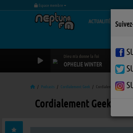
Espace membre
ACTUALITÉS
Suivez
S
Dieu m'a donne la foi
OPHELIE WINTER
S
S
Podcasts
Cordialement Geek
Cordialement Geek vend
Cordialement Geek vendr