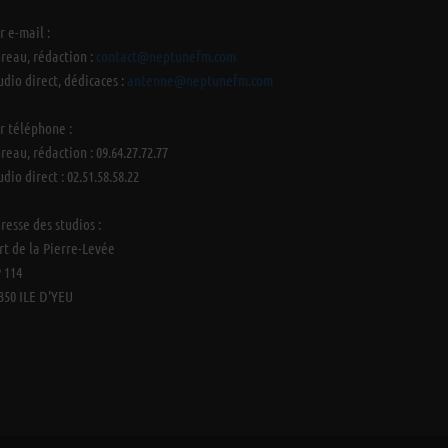
r e-mail :
reau, rédaction :
contact@neptunefm.com
udio direct, dédicaces :
antenne@neptunefm.com
r téléphone :
reau, rédaction : 09.64.27.72.77
udio direct : 02.51.58.58.22
resse des studios :
rt de la Pierre-Levée
 114
350 ILE D'YEU