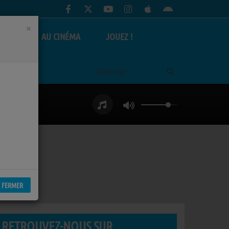
×
AS
AU CINÉMA
JOUEZ !
FERMER
RETROUVEZ-NOUS SUR