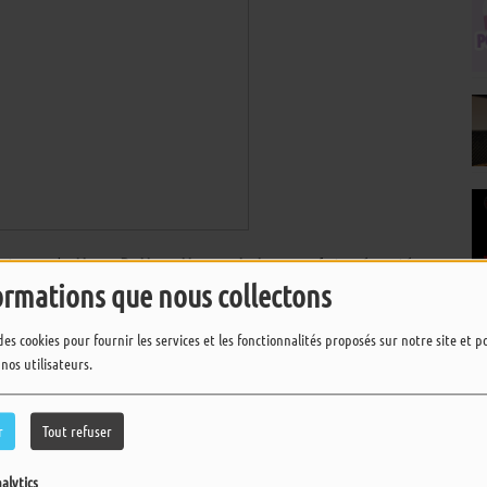
mateurs de
Harry Potter
:
Hogwarts Legacy
fut présenté en
’annonce magique, au sens propre comme au figuré. Les
ormations que nous collectons
 six minutes.
des cookies pour fournir les services et les fonctionnalités proposés sur notre site et 
 nos utilisateurs.
ures électriques lorsqu’elles roulent sont actuellement testées
r
Tout refuser
alytics