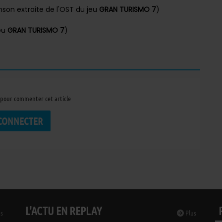
nson extraite de l'OST du jeu
GRAN TURISMO 7
)
eu
GRAN TURISMO 7
)
pour commenter cet article
 CONNECTER
L'ACTU EN REPLAY
s
Plus