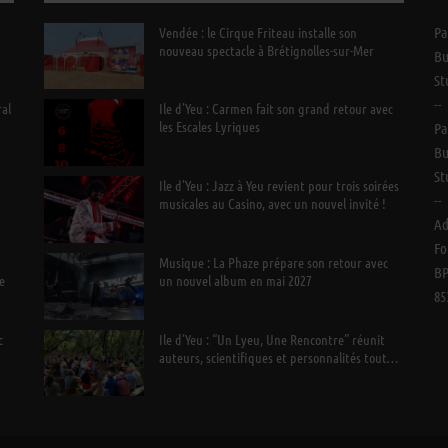
Vendée : le Cirque Friteau installe son
Pa
nouveau spectacle à Brétignolles-sur-Mer
Bu
St
--
ral
Ile d’Yeu : Carmen fait son grand retour avec
les Escales Lyriques
Pa
Bu
St
Ile d’Yeu : Jazz à Yeu revient pour trois soirées
--
musicales au Casino, avec un nouvel invité !
Ad
Fo
Musique : La Phaze prépare son retour avec
BP
e
un nouvel album en mai 2027
85
c
Ile d’Yeu : “Un Lyeu, Une Rencontre” réunit
auteurs, scientifiques et personnalités tout
l’été