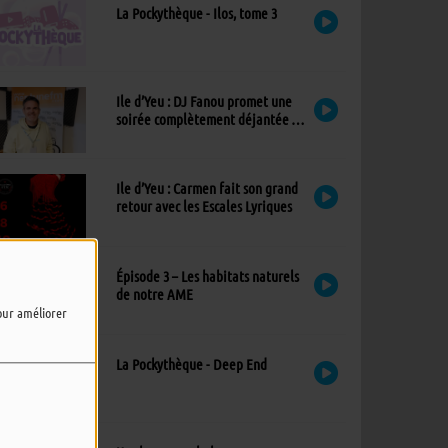
La Pockythèque - Ilos, tome 3
Ile d’Yeu : DJ Fanou promet une
soirée complètement déjantée à
Viens Dans Mon Île
Ile d’Yeu : Carmen fait son grand
retour avec les Escales Lyriques
Épisode 3 – Les habitats naturels
de notre AME
pour améliorer
La Pockythèque - Deep End