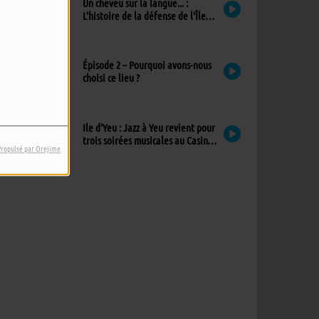
Un cheveu sur la langue... :
L'histoire de la défense de l'Île
d'Yeu
Épisode 2 – Pourquoi avons-nous
choisi ce lieu ?
Ile d’Yeu : Jazz à Yeu revient pour
trois soirées musicales au Casino,
Propulsé par Orejime
avec un nouvel invité !