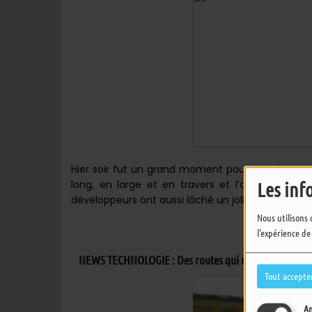
Hier soir fut un grand moment pour tous les a
long, en large et en travers et l’aventure s
Les inf
développeurs ont aussi lâché un joli making-of de
Nous utilisons 
l'expérience de
NEWS TECHNOLOGIE : Des routes qui rechargent les voit
Tout accepte
An