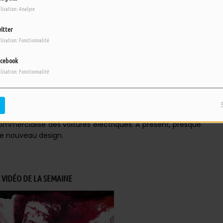
ilisation: Analyse
itter
ilisation: Fonctionnalité
cebook
ilisation: Fonctionnalité
ution dans le monde de l’automobile. L’adoption de ces
r elles limitent l’émission de gaz dans l’atmosphère. La
ommercialisé des voitures électriques. A présent, presque
ce nouveau design.
 VIDÉO DE LA SEMAINE