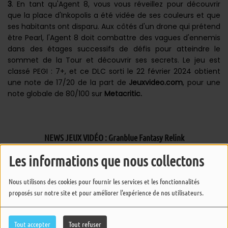
3
. En tant qu'Agent 8, vous vous réveillez pour découvrir
que la place d'Inkopolis a été vidée de ses couleurs et que
ses habitants ont disparu. Aux côtés d'un drone qui prétend
être Pearl, l'Agent 8 doit combattre des vagues d'ennemis
dans des étages successifs de défis pour atteindre le
sommet de la Tour et découvrir ses secrets. Le jeu est
classé PEGI : 7+, et ce DLC sorti le 22 février 2024 obtient
une note de 17/20 de la part de
Jeuxvideo.com
, pour une
note globale de 80/100 sur
Metacritic.
NEWS JEUX VIDÉO : Granblue Fantasy Relink
Les informations que nous collectons
Nous utilisons des cookies pour fournir les services et les fonctionnalités
proposés sur notre site et pour améliorer l'expérience de nos utilisateurs.
Tout accepter
Tout refuser