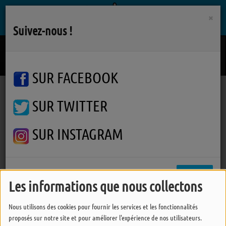
×
Suivez-nous !
Song 2
BLUR
SUR FACEBOOK
SUR TWITTER
Podcasts
Autres interviews
Croquez l'Ile d'Yeu grâce à la Maison d'Oya
Croquez l'Ile d'Yeu grâce à la
SUR INSTAGRAM
Maison d'Oya
FERMER
Les informations que nous collectons
Nous utilisons des cookies pour fournir les services et les fonctionnalités
proposés sur notre site et pour améliorer l'expérience de nos utilisateurs.