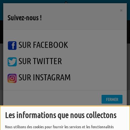
×
Suivez-nous !
The Dark Of The Matinee
FRANZ FERDINAND
SUR FACEBOOK
SUR TWITTER
Podcasts
Furie de Temps
Furie de Temps
Furie de Temps
SUR INSTAGRAM
FERMER
Les informations que nous collectons
Nous utilisons des cookies pour fournir les services et les fonctionnalités