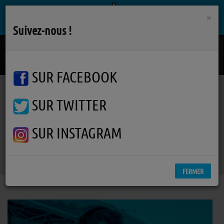
×
Suivez-nous !
En Cloque
RENAUD
SUR FACEBOOK
SUR TWITTER
Podcasts
Penser local : un enjeu de société
RSS
Penser local : un enjeu de
SUR INSTAGRAM
société
FERMER