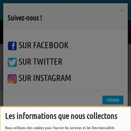
×
Suivez-nous !
Country House
BLUR
SUR FACEBOOK
SUR TWITTER
Podcasts
Phil's Music
Phil's Music
Phil's Music
SUR INSTAGRAM
FERMER
Les informations que nous collectons
Nous utilisons des cookies pour fournir les services et les fonctionnalités