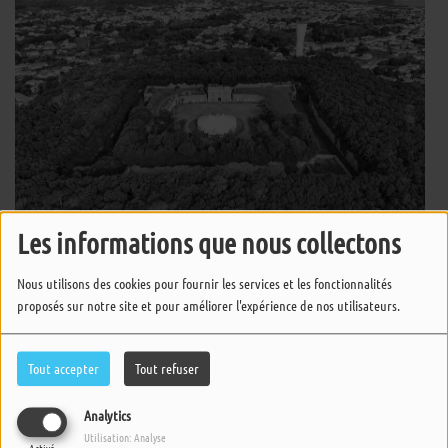
Les informations que nous collectons
Un Cheveu Sur La Langue, Un Poil Dans
Nous utilisons des cookies pour fournir les services et les fonctionnalités
La Main - Spéciale édition islaise
proposés sur notre site et pour améliorer l'expérience de nos utilisateurs.
Un Cheveu Sur La Langue, Un Poil Dans
Tout accepter
Tout refuser
La Main
Analytics
Utilisation: Analyse