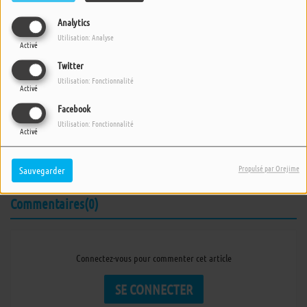
Analytics
Utilisation: Analyse
Activé
Twitter
Utilisation: Fonctionnalité
Activé
25 AOÛT 2018 -
3812 VUES
Facebook
ÉCOUTER LE PODCAST
TÉLÉCHARGER LE PODCAST
Utilisation: Fonctionnalité
Activé
Emission du samedi 25 août 2018 :
Quand la vie devient
"trop"
.
Propulsé par Orejime
Sauvegarder
Commentaires(0)
Connectez-vous pour commenter cet article
SE CONNECTER