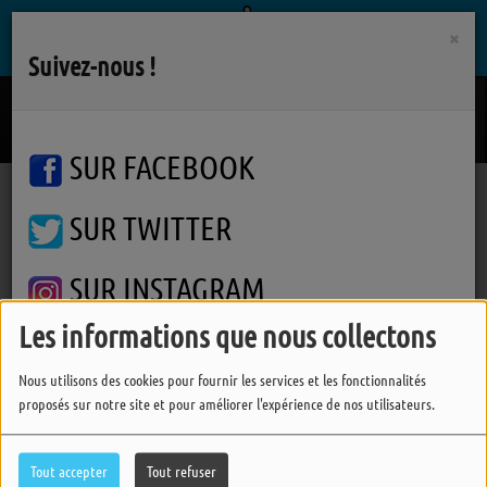
×
Suivez-nous !
Sun Is Shining
BOB MARLEY
SUR FACEBOOK
SUR TWITTER
Podcasts
Un Temps Pour Soi
Un Temps Pour Soi
Un Temps Pour Soi
SUR INSTAGRAM
Les informations que nous collectons
FERMER
Nous utilisons des cookies pour fournir les services et les fonctionnalités
proposés sur notre site et pour améliorer l'expérience de nos utilisateurs.
Tout accepter
Tout refuser