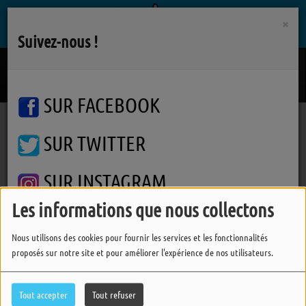
×
Suivez-nous !
Les Quatre Saisons
CARROUSEL
SUR FACEBOOK
SUR TWITTER
Podcasts
Un Temps Pour Soi
Un Temps Pour Soi
Un Temps Pour Soi
SUR INSTAGRAM
Les informations que nous collectons
FERMER
Nous utilisons des cookies pour fournir les services et les fonctionnalités
proposés sur notre site et pour améliorer l'expérience de nos utilisateurs.
Tout accepter
Tout refuser