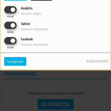
Analytics
Utilisation: Analyse
Activé
Twitter
Utilisation: Fonctionnalité
Activé
13 OCTOBRE 2018 -
3853 VUES
Facebook
ÉCOUTER LE PODCAST
TÉLÉCHARGER LE PODCAST
Utilisation: Fonctionnalité
Activé
Emission du samedi 13 octobre 2018 sur la vie après un choc
de vie.
Propulsé par Orejime
Sauvegarder
Commentaires(0)
Connectez-vous pour commenter cet article
SE CONNECTER