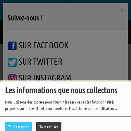
×
Suivez-nous !
Strong Enough
JONAS BROTHERS
SUR FACEBOOK
SUR TWITTER
Podcasts
Un Temps Pour Soi
Un Temps Pour Soi
Un Temps Pour Soi
SUR INSTAGRAM
Les informations que nous collectons
FERMER
Nous utilisons des cookies pour fournir les services et les fonctionnalités
proposés sur notre site et pour améliorer l'expérience de nos utilisateurs.
Tout accepter
Tout refuser