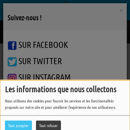
×
Suivez-nous !
Look At My Life
GRACIE ABRAMS
SUR FACEBOOK
SUR TWITTER
Podcasts
Un Temps Pour Soi
Un Temps Pour Soi
Un Temps Pour Soi
SUR INSTAGRAM
Les informations que nous collectons
FERMER
Nous utilisons des cookies pour fournir les services et les fonctionnalités
proposés sur notre site et pour améliorer l'expérience de nos utilisateurs.
Tout accepter
Tout refuser