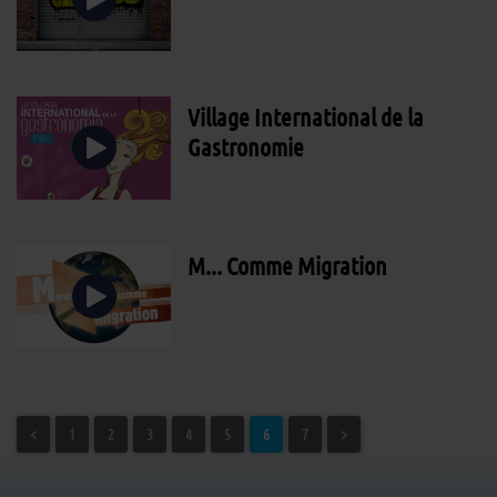
Village International de la
Gastronomie
M... Comme Migration
<
1
2
3
4
5
6
7
>