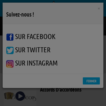
×
Suivez-nous !
Ocean
M
SUR FACEBOOK
SUR TWITTER
Podcasts
RSS
Podcasts
SUR INSTAGRAM
FERMER
Accords D'accordéons