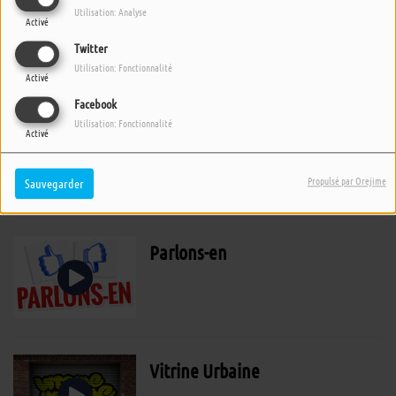
Mercredi 16 Janvier 2019 :
Utilisation: Analyse
Activé
Cinéma
Twitter
Utilisation: Fonctionnalité
Activé
Facebook
Utilisation: Fonctionnalité
Matinale
Activé
Propulsé par Orejime
Sauvegarder
Parlons-en
Vitrine Urbaine