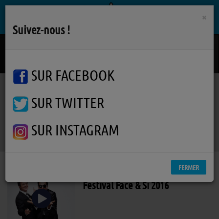
×
Suivez-nous !
Comme Jete A La Mer
ABEL
SUR FACEBOOK
SUR TWITTER
Podcasts
RSS
Podcasts
SUR INSTAGRAM
FERMER
Festival Face & Si 2016