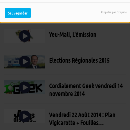
Jeudi 2 Juin 2016 : Parkings à
Fromentine
Propulsé par Orejime
Sauvegarder
Yeu-Mali, L'émission
Elections Régionales 2015
Cordialement Geek vendredi 14
novembre 2014
Vendredi 22 Août 2014 : Plan
Vigicarotte + Fouilles