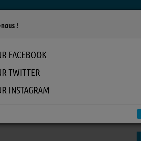
LA RADIO
MUSIQUE
EN REPLAY
MÉDI
-nous !
UR FACEBOOK
UR TWITTER
UR INSTAGRAM