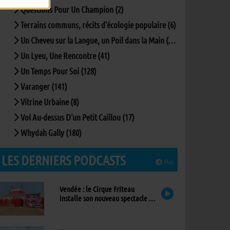
Questions Pour Un Champion (2)
Terrains communs, récits d’écologie populaire (6)
Un Cheveu sur la Langue, un Poil dans la Main (167)
Un Lyeu, Une Rencontre (41)
Un Temps Pour Soi (128)
Varanger (141)
Vitrine Urbaine (8)
Vol Au-dessus D'un Petit Caillou (17)
Whydah Gally (180)
LES DERNIERS PODCASTS
Plus
Vendée : le Cirque Friteau
installe son nouveau spectacle à
Brétignolles-sur-Mer