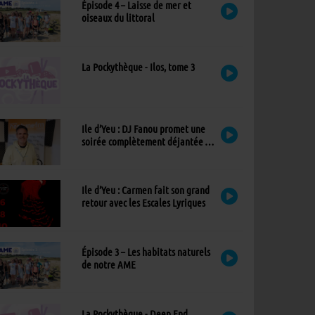
Épisode 4 – Laisse de mer et
oiseaux du littoral
La Pockythèque - Ilos, tome 3
Ile d’Yeu : DJ Fanou promet une
soirée complètement déjantée à
Viens Dans Mon Île
Ile d’Yeu : Carmen fait son grand
retour avec les Escales Lyriques
Épisode 3 – Les habitats naturels
de notre AME
La Pockythèque - Deep End