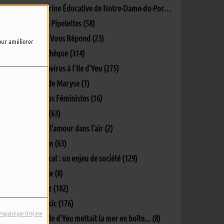
L'Aire Marine Éducative de Notre-Dame-du-Port (4)
L'info des Pipelettes (58)
La Mairie Vous Répond (23)
pour améliorer
La Pockythèque (314)
Le coronavirus à l'Ile d'Yeu (275)
Lectures de Maryse (1)
Les Ec(h)os Féministes (16)
Matinale (63)
Oh y'a de l'amour dans l'air (2)
Parlons-en (63)
Penser local : un enjeu de société (129)
Percept'île (8)
Phil's Jazz (182)
Phil's Music (176)
Propulsé par Orejime
Quand L'île d'Yeu mettait la mer en boîte... (8)