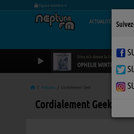
Espace membre
ACTUALITÉS
Suivez
S
Dieu m'a donne la foi
OPHELIE WINTER
S
S
Podcasts
Cordialement Geek
Cordialement Geek