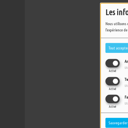
Les inf
Nous utilisons 
l'expérience de
Tout accepte
An
Ut
Activé
Tw
Ut
Activé
Fa
Ut
Activé
Sauvegarder