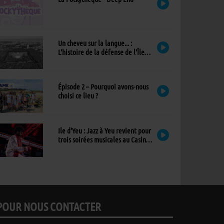
Un cheveu sur la langue... :
L'histoire de la défense de l'Île
d'Yeu
Épisode 2 – Pourquoi avons-nous
choisi ce lieu ?
Ile d’Yeu : Jazz à Yeu revient pour
trois soirées musicales au Casino,
avec un nouvel invité !
POUR NOUS CONTACTER