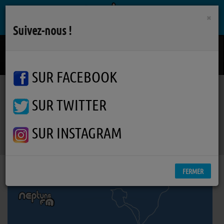
×
Suivez-nous !
Go Fast Go Slow
DOLORES FOREVER
SUR FACEBOOK
SUR TWITTER
Podcasts
Autres interviews
RSS
Autres interviews
SUR INSTAGRAM
FERMER