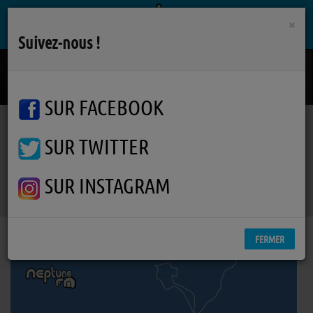
×
Suivez-nous !
Alaska
ST. LUNDI
SUR FACEBOOK
SUR TWITTER
Podcasts
Autres interviews
RSS
Autres interviews
SUR INSTAGRAM
FERMER