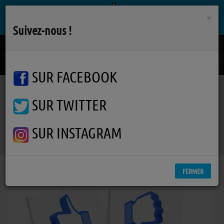
×
Suivez-nous !
Ce Qu'on Devient (La Cle)
FEU! CHATTERTON
SUR FACEBOOK
SUR TWITTER
Podcasts
Parlons-en
RSS
Parlons-en
SUR INSTAGRAM
FERMER